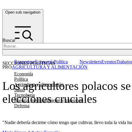
Open sub navigation
Buscar
Rapporteur
Economía
Política
Newsletters
Eventos
Trabajo
SECCIONES POLÍTICAS
PRO
AGRICULTURA Y ALIMENTACIÓN
Economía
Política
Los agricultores polacos se
Agricultura y alimentación
Salud
elecciones cruciales
Tecnología
Energía, medio ambiente y transporte
Defensa
"Nadie debería decirme cómo tengo que cultivar, llevo toda la vida ha