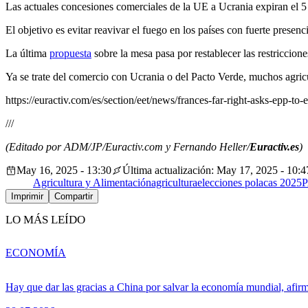
Las actuales concesiones comerciales de la UE a Ucrania expiran el 5 
El objetivo es evitar reavivar el fuego en los países con fuerte prese
La última
propuesta
sobre la mesa pasa por restablecer las restriccione
Ya se trate del comercio con Ucrania o del Pacto Verde, muchos agric
https://euractiv.com/es/section/eet/news/frances-far-right-asks-epp-to-
///
(Editado por ADM/JP/Euractiv.com y Fernando Heller/
Euractiv.es
)
May 16, 2025 - 13:30
Última actualización: May 17, 2025 - 10:4
Agricultura y Alimentación
agricultura
elecciones polacas 2025
Imprimir
Compartir
LO MÁS LEÍDO
ECONOMÍA
Hay que dar las gracias a China por salvar la economía mundial, afir