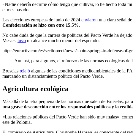
«Nadie debería decirme cómo tengo que cultivar, lo he hecho toda mi
el mes pasado.
Las elecciones europeas de junio de 2024
enviaron
una clara señal d
Confederación se hizo con otro 15,5%.
No cabe duda de que la cartera de políticas del Pacto Verde ha dejado 
Mesa»-
tuvo
un alcance mucho menor del esperado.
https://euractiv.com/es/section/eet/news/spain-springs-to-defense-of-gr
Aun así, para algunos, el refuerzo de las normas ecológicas de
Bruselas
relajó
algunas de las condiciones medioambientales de la PAC
marcando un distanciamiento político del Pacto Verde.
Agricultura ecológica
Más allá de la letra pequeña de las normas que salen de Bruselas, par
una grave desconexión entre los responsables políticos y la realid
«Las relaciones públicas del Pacto Verde han sido muy malas», comen
este de Polonia.
El comisario de Agricultura, Christophe Hansen, es consciente del reto