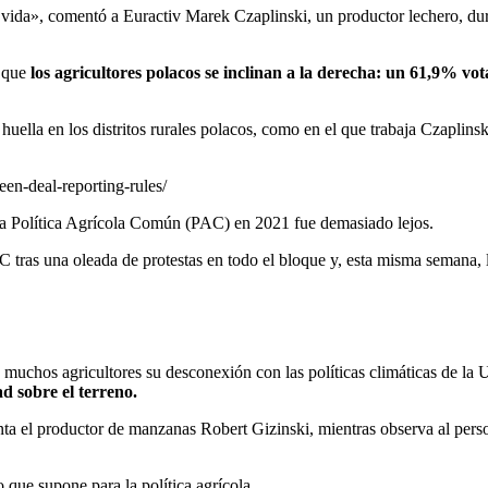
 vida», comentó a Euractiv Marek Czaplinski, un productor lechero, du
e que
los agricultores polacos se inclinan a la derecha: un 61,9% vo
huella en los distritos rurales polacos, como en el que trabaja Czaplin
een-deal-reporting-rules/
 la Política Agrícola Común (PAC) en 2021 fue demasiado lejos.
 tras una oleada de protestas en todo el bloque y, esta misma semana,
a muchos agricultores su desconexión con las políticas climáticas de la
ad sobre el terreno.
ta el productor de manzanas Robert Gizinski, mientras observa al perso
 que supone para la política agrícola.