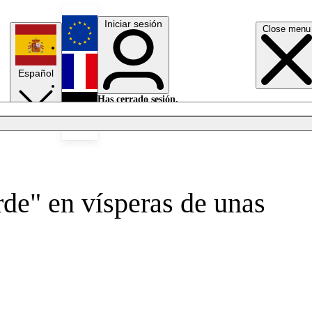
Iniciar sesión
Close menu
English
Español
Français
Has cerrado sesión.
Iniciar sesión
Modo oscuro
Deutsch
rde" en vísperas de unas