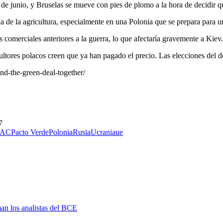
de junio, y Bruselas se mueve con pies de plomo a la hora de decidir q
ncia de la agricultura, especialmente en una Polonia que se prepara para 
s comerciales anteriores a la guerra, lo que afectaría gravemente a Kiev.
ultores polacos creen que ya han pagado el precio. Las elecciones del d
end-the-green-deal-together/
7
PAC
Pacto Verde
Polonia
Rusia
Ucrania
ue
man los analistas del BCE