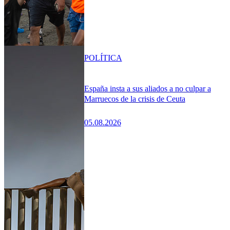
POLÍTICA
España insta a sus aliados a no culpar a
Marruecos de la crisis de Ceuta
05.08.2026