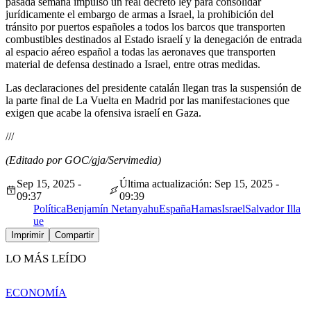
pasada semana impulsó un real decreto ley para consolidar
jurídicamente el embargo de armas a Israel, la prohibición del
tránsito por puertos españoles a todos los barcos que transporten
combustibles destinados al Estado israelí y la denegación de entrada
al espacio aéreo español a todas las aeronaves que transporten
material de defensa destinado a Israel, entre otras medidas.
Las declaraciones del presidente catalán llegan tras la suspensión de
la parte final de La Vuelta en Madrid por las manifestaciones que
exigen que acabe la ofensiva israelí en Gaza.
///
(Editado por GOC/gja/Servimedia)
Sep 15, 2025 -
Última actualización: Sep 15, 2025 -
09:37
09:39
Política
Benjamín Netanyahu
España
Hamas
Israel
Salvador Illa
ue
Imprimir
Compartir
LO MÁS LEÍDO
ECONOMÍA