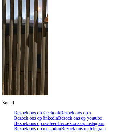
Social
Bezoek ons op facebook
Bezoek ons op x
Bezoek ons op linkedin
Bezoek ons op youtube
Bezoek ons op rss-feed
Bezoek ons op instagram
Bezoek ons op mastodon
Bezoek ons op telegram