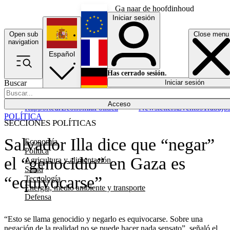
Ga naar de hoofdinhoud
Iniciar sesión
Open sub
Close menu
English
navigation
Español
Français
Has cerrado sesión.
Buscar
Iniciar sesión
Modo oscuro
Deutsch
Acceso
Rapporteur
Economía
Política
Newsletters
Eventos
Trabajo
POLÍTICA
SECCIONES POLÍTICAS
Salvador Illa dice que “negar”
Economía
Política
el “genocidio” en Gaza es
Agricultura y alimentación
Salud
“equivocarse”
Tecnología
Energía, medio ambiente y transporte
Defensa
“Esto se llama genocidio y negarlo es equivocarse. Sobre una
negación de la realidad no se puede hacer nada sensato”, señaló el