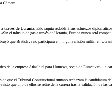
 la Cámara.
o a través de Ucrania
. Eslovaquia redoblará sus esfuerzos diplomáticos 
o. «Sin el tránsito de gas a través de Ucrania, Europa nunca será competi
rayó que Bratislava no participará en ninguna misión militar en Ucrani
deo de la empresa AtlasIntel para Hotnews, socio de Euractiv.ro, un can
ués de que el Tribunal Constitucional rumano rechazara la candidatura 
visto que uno de ellos se retire de la carrera tras la validación de las c