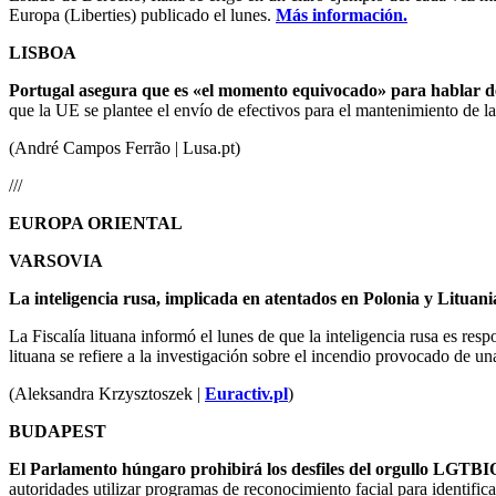
Europa (Liberties) publicado el lunes.
Más información.
LISBOA
Portugal asegura que es «el momento equivocado» para hablar d
que la UE se plantee el envío de efectivos para el mantenimiento de la
(André Campos Ferrão | Lusa.pt)
///
EUROPA ORIENTAL
VARSOVIA
La inteligencia rusa, implicada en atentados en Polonia y Lituani
La Fiscalía lituana informó el lunes de que la inteligencia rusa es re
lituana se refiere a la investigación sobre el incendio provocado de u
(Aleksandra Krzysztoszek |
Euractiv.pl
)
BUDAPEST
El Parlamento húngaro prohibirá los desfiles del orgullo LGTBI
autoridades utilizar programas de reconocimiento facial para identifica