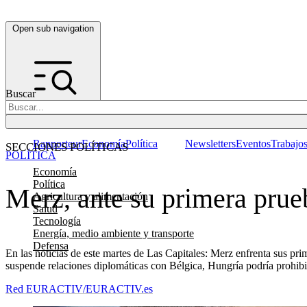
Open sub navigation
Buscar
Rapporteur
Economía
Política
Newsletters
Eventos
Trabajo
SECCIONES POLÍTICAS
POLÍTICA
Economía
Política
Merz, ante su primera prue
Agricultura y alimentación
Salud
Tecnología
Energía, medio ambiente y transporte
Defensa
En las noticias de este martes de Las Capitales: Merz enfrenta sus pri
suspende relaciones diplomáticas con Bélgica, Hungría podría prohibir
Red EURACTIV/EURACTIV.es