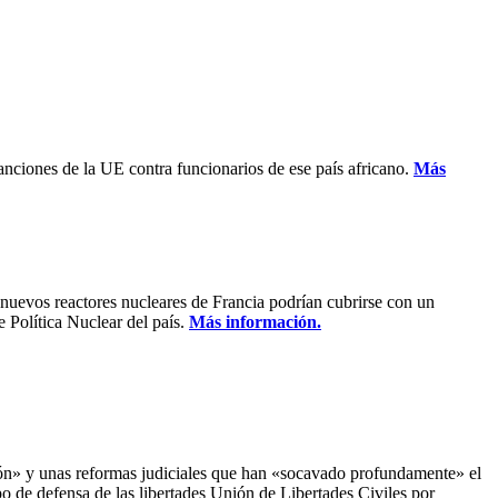
anciones de la UE contra funcionarios de ese país africano.
Más
s nuevos reactores nucleares de Francia podrían cubrirse con un
 Política Nuclear del país.
Más información.
ción» y unas reformas judiciales que han «socavado profundamente» el
o de defensa de las libertades Unión de Libertades Civiles por