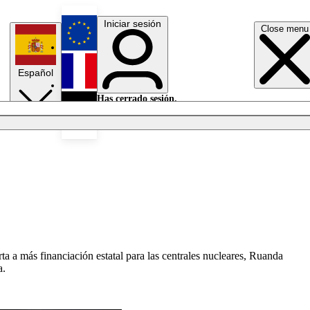
Iniciar sesión
Close menu
English
Español
Français
Has cerrado sesión.
Iniciar sesión
Modo oscuro
Deutsch
ta a más financiación estatal para las centrales nucleares, Ruanda
a.