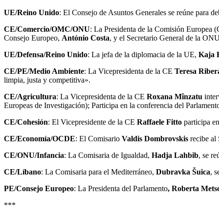
UE/Reino Unido
: El Consejo de Asuntos Generales se reúne para deb
CE/Comercio/OMC/ONU
: La Presidenta de la Comisión Europea 
Consejo Europeo,
António Costa
, y el Secretario General de la ON
UE/Defensa/Reino Unido
: La jefa de la diplomacia de la UE,
Kaja 
CE/PE/Medio Ambiente
: La Vicepresidenta de la CE
Teresa Riber
limpia, justa y competitiva».
CE/Agricultura
: La Vicepresidenta de la CE
Roxana Mînzatu
inter
Europeas de Investigación); Participa en la conferencia del Parlamen
CE/Cohesión
: El Vicepresidente de la CE
Raffaele Fitto
participa e
CE/Economía/OCDE
: El Comisario
Valdis Dombrovskis
recibe al
CE/ONU/Infancia
: La Comisaria de Igualdad,
Hadja Lahbib
, se r
CE/Líbano
: La Comisaria para el Mediterráneo,
Dubravka Šuica
, 
PE/Consejo Europeo
: La Presidenta del Parlamento
, Roberta Mets
***