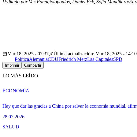
[Editado por Vas Panagiotopoulos, Daniel Eck, Sofia Mandilara/Eura
Mar 18, 2025 - 07:37
Última actualización: Mar 18, 2025 - 14:10
Política
Alemania
CDU
Friedrich Merz
Las Capitales
SPD
Imprimir
Compartir
LO MÁS LEÍDO
ECONOMÍA
Hay que dar las gracias a China por salvar la economía mundial, afir
28.07.2026
SALUD