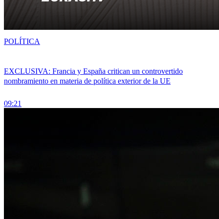
POLÍTICA
EXCLUSIVA: Francia y España critican un controvertido
nombramiento en materia de política exterior de la UE
09:21