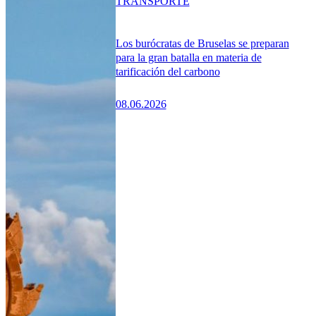
TRANSPORTE
Los burócratas de Bruselas se preparan
para la gran batalla en materia de
tarificación del carbono
08.06.2026