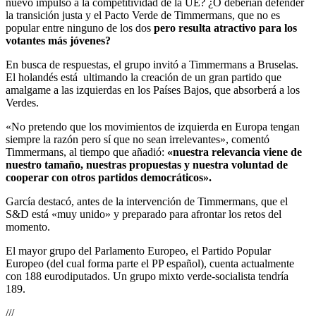
nuevo impulso a la competitividad de la UE? ¿O deberían defender
la transición justa y el Pacto Verde de Timmermans, que no es
popular entre ninguno de los dos
pero resulta atractivo para los
votantes más jóvenes?
En busca de respuestas, el grupo invitó a Timmermans a Bruselas.
El holandés está ultimando la creación de un gran partido que
amalgame a las izquierdas en los Países Bajos, que absorberá a los
Verdes.
«No pretendo que los movimientos de izquierda en Europa tengan
siempre la razón pero sí que no sean irrelevantes», comentó
Timmermans, al tiempo que añadió:
«nuestra relevancia viene de
nuestro tamaño, nuestras propuestas y nuestra voluntad de
cooperar con otros partidos democráticos».
García destacó, antes de la intervención de Timmermans, que el
S&D está «muy unido» y preparado para afrontar los retos del
momento.
El mayor grupo del Parlamento Europeo, el Partido Popular
Europeo (del cual forma parte el PP español), cuenta actualmente
con 188 eurodiputados. Un grupo mixto verde-socialista tendría
189.
///