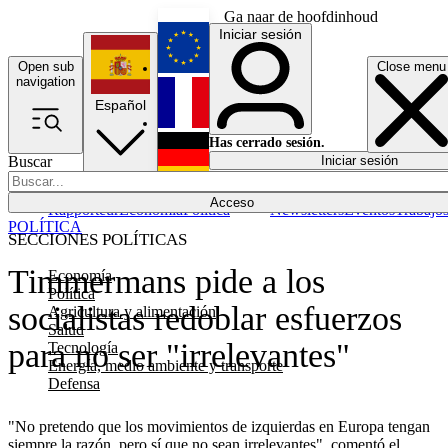
Ga naar de hoofdinhoud
Iniciar sesión
Open sub
Close menu
English
navigation
Español
Français
Has cerrado sesión.
Buscar
Iniciar sesión
Modo oscuro
Deutsch
Acceso
Rapporteur
Economía
Política
Newsletters
Eventos
Trabajo
POLÍTICA
SECCIONES POLÍTICAS
Timmermans pide a los
Economía
Política
socialistas redoblar esfuerzos
Agricultura y alimentación
Salud
para no ser "irrelevantes"
Tecnología
Energía, medio ambiente y transporte
Defensa
"No pretendo que los movimientos de izquierdas en Europa tengan
siempre la razón, pero sí que no sean irrelevantes", comentó el