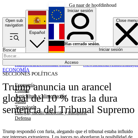
Ga naar de hoofdinhoud
Iniciar sesión
Open sub
Close menu
English
navigation
Español
Français
Has cerrado sesión.
Buscar
Iniciar sesión
Modo oscuro
Deutsch
Acceso
Rapporteur
Economía
Política
Newsletters
Eventos
Trabajo
ECONOMÍA
SECCIONES POLÍTICAS
Trump anuncia un arancel
Economía
Política
global del 10 % tras la dura
Agricultura y alimentación
Salud
sentencia del Tribunal Supremo
Tecnología
Energía, medio ambiente y transporte
Defensa
Trump respondió con furia, alegando que el tribunal estaba influido
por intereses extranjeros. Los jueces no abordaron la posibilidad de