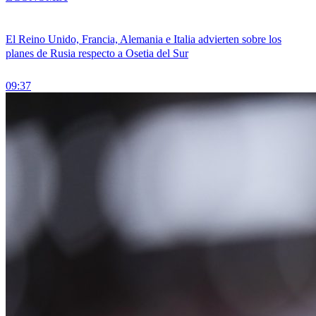
El Reino Unido, Francia, Alemania e Italia advierten sobre los
planes de Rusia respecto a Osetia del Sur
09:37