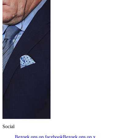
Social
Bezoek ons op facebook
Bezoek ons op x