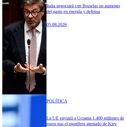
Italia negociará con Bruselas un aumento
del gasto en energía y defensa
05.08.2026
POLÍTICA
La UE enviará a Ucrania 1.400 millones de
euros tras el mortífero atentado de Kiev