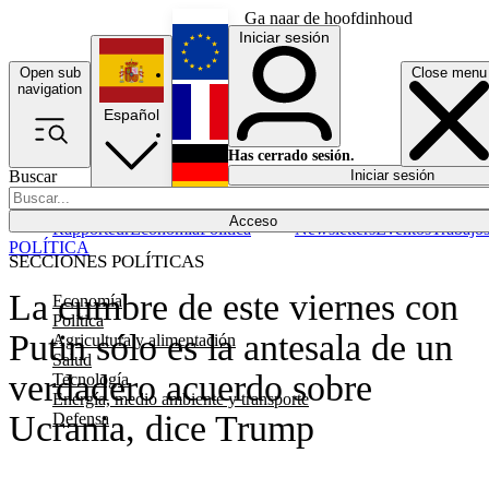
Ga naar de hoofdinhoud
Iniciar sesión
Open sub
Close menu
English
navigation
Español
Français
Has cerrado sesión.
Buscar
Iniciar sesión
Modo oscuro
Deutsch
Acceso
Rapporteur
Economía
Política
Newsletters
Eventos
Trabajo
POLÍTICA
SECCIONES POLÍTICAS
La cumbre de este viernes con
Economía
Política
Putin sólo es la antesala de un
Agricultura y alimentación
Salud
verdadero acuerdo sobre
Tecnología
Energía, medio ambiente y transporte
Ucrania, dice Trump
Defensa