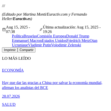
///
(Editado por Martina Monti/Euractiv.com y Fernando
Heller/
Euractiv.es
)
Aug 15, 2025 -
Última actualización: Aug 15, 2025 -
07:38
19:26
Política
Bruselas
Comisión Europea
Donald Trump
Emmanuel Macron
Estados Unidos
Friedrich Merz
Otan
Ucrania
ue
Vladimir Putin
Volodimir Zelenski
Imprimir
Compartir
LO MÁS LEÍDO
ECONOMÍA
Hay que dar las gracias a China por salvar la economía mundial,
afirman los analistas del BCE
28.07.2026
SALUD