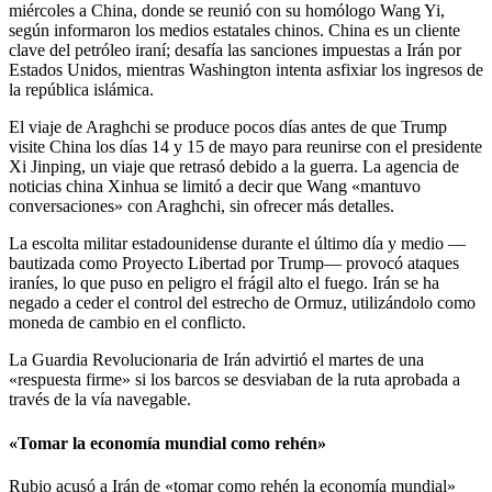
miércoles a China, donde se reunió con su homólogo Wang Yi,
según informaron los medios estatales chinos. China es un cliente
clave del petróleo iraní; desafía las sanciones impuestas a Irán por
Estados Unidos, mientras Washington intenta asfixiar los ingresos de
la república islámica.
El viaje de Araghchi se produce pocos días antes de que Trump
visite China los días 14 y 15 de mayo para reunirse con el presidente
Xi Jinping, un viaje que retrasó debido a la guerra. La agencia de
noticias china Xinhua se limitó a decir que Wang «mantuvo
conversaciones» con Araghchi, sin ofrecer más detalles.
La escolta militar estadounidense durante el último día y medio —
bautizada como Proyecto Libertad por Trump— provocó ataques
iraníes, lo que puso en peligro el frágil alto el fuego. Irán se ha
negado a ceder el control del estrecho de Ormuz, utilizándolo como
moneda de cambio en el conflicto.
La Guardia Revolucionaria de Irán advirtió el martes de una
«respuesta firme» si los barcos se desviaban de la ruta aprobada a
través de la vía navegable.
«Tomar la economía mundial
como rehén
»
Rubio acusó a Irán de «tomar como rehén la economía mundial»