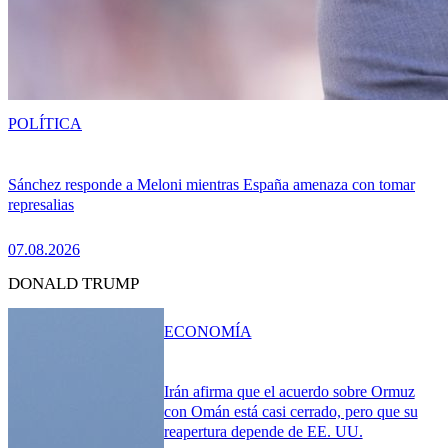
POLÍTICA
Sánchez responde a Meloni mientras España amenaza con tomar
represalias
07.08.2026
DONALD TRUMP
ECONOMÍA
Irán afirma que el acuerdo sobre Ormuz
con Omán está casi cerrado, pero que su
reapertura depende de EE. UU.