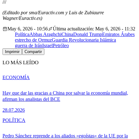
///
(Editado por sma/Euractiv.com y Luis de Zubiaurre
Wagner/Euractiv.es)
May 6, 2026 - 10:56
Última actualización: May 6, 2026 - 11:32
Política
Abbas Araghchi
China
Donald Trump
Emiratos Árabes
estrecho de Ormuz
Guardia Revolucionaria Islámica
guerra de Irán
Israel
Petróleo
Imprimir
Compartir
LO MÁS LEÍDO
ECONOMÍA
Hay que dar las gracias a China por salvar la economía mundial,
afirman los analistas del BCE
28.07.2026
POLÍTICA
Pedro Sánchez reprende a los aliados «egoístas» de la UE por la