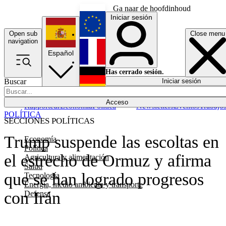
Ga naar de hoofdinhoud
Iniciar sesión
Open sub
Close menu
English
navigation
Español
Français
Has cerrado sesión.
Buscar
Iniciar sesión
Modo oscuro
Deutsch
Acceso
Rapporteur
Economía
Política
Newsletters
Eventos
Trabajo
POLÍTICA
SECCIONES POLÍTICAS
Trump suspende las escoltas en
Economía
Política
el estrecho de Ormuz y afirma
Agricultura y alimentación
Salud
que se han logrado progresos
Tecnología
Energía, medio ambiente y transporte
con Irán
Defensa