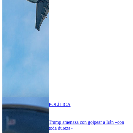
POLÍTICA
Trump amenaza con golpear a Irán «con
toda dureza»