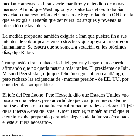
mediante amenazas al transporte marítimo y el tendido de minas
marinas. Afirmó que Washington y sus aliados del Golfo habían
redactado una resolución del Consejo de Seguridad de la ONU en la
que se exigía a Teherán que detuviera los ataques y revelara la
ubicación de las minas.
La medida propuesta también exigiría a Irán que pusiera fin a sus
intentos de cobrar peajes en el estrecho y que apoyara un corredor
humanitario. Se espera que se someta a votación en los próximos
días, dijo Rubio.
Trump instó a Irán a «hacer lo inteligente» y llegar a un acuerdo,
afirmando que no quería matar a más iraníes. El presidente de Irán,
Masoud Pezeshkian, dijo que Teherán seguía abierto al diálogo,
pero rechazó las exigencias de «máxima presión» de EE. UU. por
considerarlas «imposibles».
El jefe del Pentágono, Pete Hegseth, dijo que Estados Unidos «no
buscaba una pelea», pero advirtió de que cualquier nuevo ataque
iraní se enfrentaría a una fuerza «abrumadora y devastadora». El jefe
de la Fuerza Aérea de Israel, Omer Tischler, también afirmó que el
ejército estaba preparado para «desplegar toda la fuerza aérea hacia
el este si fuera necesario».