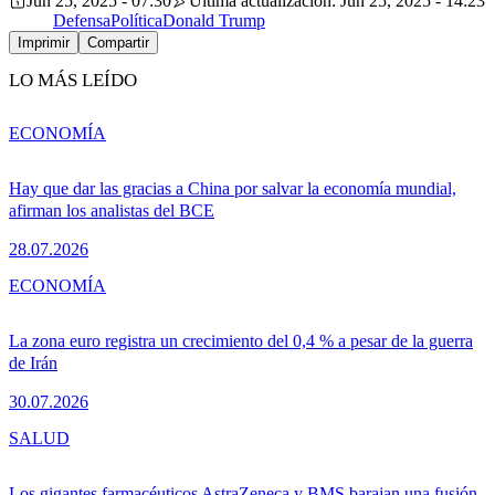
Jun 25, 2025 - 07:30
Última actualización: Jun 25, 2025 - 14:23
Defensa
Política
Donald Trump
Imprimir
Compartir
LO MÁS LEÍDO
ECONOMÍA
Hay que dar las gracias a China por salvar la economía mundial,
afirman los analistas del BCE
28.07.2026
ECONOMÍA
La zona euro registra un crecimiento del 0,4 % a pesar de la guerra
de Irán
30.07.2026
SALUD
Los gigantes farmacéuticos AstraZeneca y BMS barajan una fusión