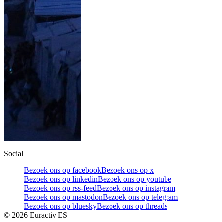
Social
Bezoek ons op facebook
Bezoek ons op x
Bezoek ons op linkedin
Bezoek ons op youtube
Bezoek ons op rss-feed
Bezoek ons op instagram
Bezoek ons op mastodon
Bezoek ons op telegram
Bezoek ons op bluesky
Bezoek ons op threads
©
2026
Euractiv ES