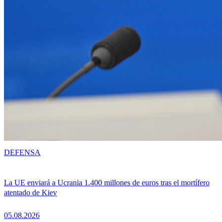
DEFENSA
La UE enviará a Ucrania 1.400 millones de euros tras el mortífero
atentado de Kiev
05.08.2026