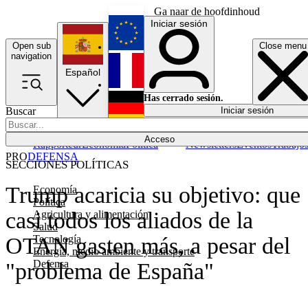
Ga naar de hoofdinhoud
Iniciar sesión
Open sub
Close menu
English
navigation
Español
Français
Has cerrado sesión.
Buscar
Iniciar sesión
Modo oscuro
Deutsch
Acceso
Rapporteur
Economía
Política
Newsletters
Eventos
Trabajo
PRO
DEFENSA
SECCIONES POLÍTICAS
Trump acaricia su objetivo: que
Economía
Política
casi todos los aliados de la
Agricultura y alimentación
Salud
Tecnología
OTAN gasten más, a pesar del
Energía, medio ambiente y transporte
Defensa
"problema de España"