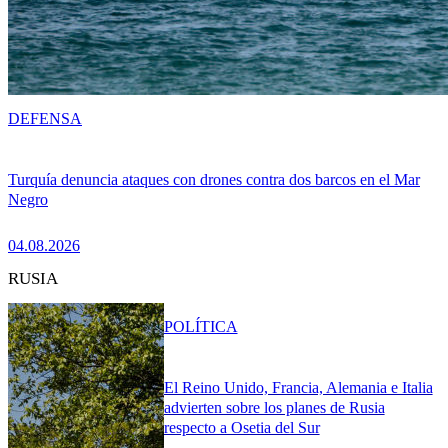
DEFENSA
Turquía denuncia ataques con drones contra dos barcos en el Mar
Negro
04.08.2026
RUSIA
POLÍTICA
El Reino Unido, Francia, Alemania e Italia
advierten sobre los planes de Rusia
respecto a Osetia del Sur