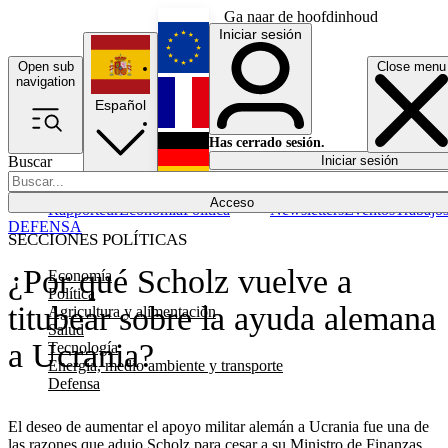
Ga naar de hoofdinhoud
Iniciar sesión
Open sub
Close menu
English
navigation
Español
Français
Has cerrado sesión.
Buscar
Iniciar sesión
Modo oscuro
Deutsch
Acceso
Rapporteur
Economía
Política
Newsletters
Eventos
Trabajo
DEFENSA
SECCIONES POLÍTICAS
¿Por qué Scholz vuelve a
Economía
Política
titubear sobre la ayuda alemana
Agricultura y alimentación
Salud
a Ucrania?
Tecnología
Energía, medio ambiente y transporte
Defensa
El deseo de aumentar el apoyo militar alemán a Ucrania fue una de
las razones que adujo Scholz para cesar a su Ministro de Finanzas,