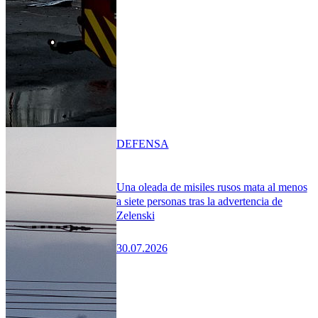
DEFENSA
Una oleada de misiles rusos mata al menos
a siete personas tras la advertencia de
Zelenski
30.07.2026