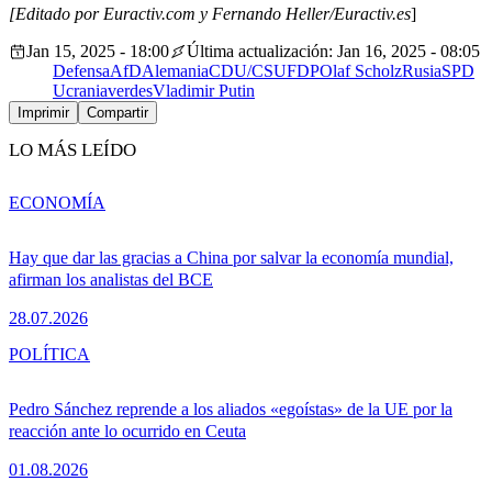
[Editado por Euractiv.com y Fernando Heller/Euractiv.es
]
Jan 15, 2025 - 18:00
Última actualización: Jan 16, 2025 - 08:05
Defensa
AfD
Alemania
CDU/CSU
FDP
Olaf Scholz
Rusia
SPD
Ucrania
verdes
Vladimir Putin
Imprimir
Compartir
LO MÁS LEÍDO
ECONOMÍA
Hay que dar las gracias a China por salvar la economía mundial,
afirman los analistas del BCE
28.07.2026
POLÍTICA
Pedro Sánchez reprende a los aliados «egoístas» de la UE por la
reacción ante lo ocurrido en Ceuta
01.08.2026