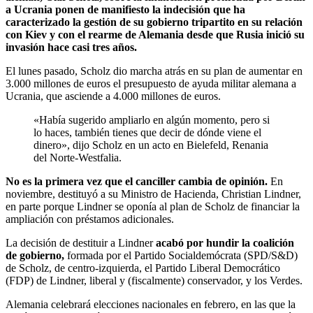
a Ucrania ponen de manifiesto la indecisión que ha
caracterizado la gestión de su gobierno tripartito en su relación
con Kiev y con el rearme de Alemania desde que Rusia inició su
invasión hace casi tres años.
El lunes pasado, Scholz dio marcha atrás en su plan de aumentar en
3.000 millones de euros el presupuesto de ayuda militar alemana a
Ucrania, que asciende a 4.000 millones de euros.
«Había sugerido ampliarlo en algún momento, pero si
lo haces, también tienes que decir de dónde viene el
dinero», dijo Scholz en un acto en Bielefeld, Renania
del Norte-Westfalia.
No es la primera vez que el canciller cambia de opinión.
En
noviembre, destituyó a su Ministro de Hacienda, Christian Lindner,
en parte porque Lindner se oponía al plan de Scholz de financiar la
ampliación con préstamos adicionales.
La decisión de destituir a Lindner
acabó por hundir la coalición
de gobierno,
formada por el Partido Socialdemócrata (SPD/S&D)
de Scholz, de centro-izquierda, el Partido Liberal Democrático
(FDP) de Lindner, liberal y (fiscalmente) conservador, y los Verdes.
Alemania celebrará elecciones nacionales en febrero, en las que la