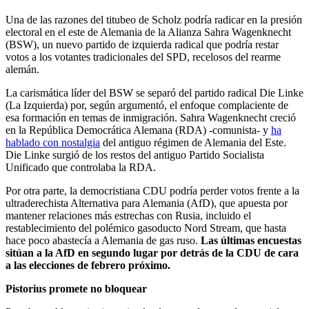
Una de las razones del titubeo de Scholz podría radicar en la presión
electoral en el este de Alemania de la Alianza Sahra Wagenknecht
(BSW), un nuevo partido de izquierda radical que podría restar
votos a los votantes tradicionales del SPD, recelosos del rearme
alemán.
La carismática líder del BSW se separó del partido radical Die Linke
(La Izquierda) por, según argumentó, el enfoque complaciente de
esa formación en temas de inmigración. Sahra Wagenknecht creció
en la República Democrática Alemana (RDA) -comunista- y
ha
hablado con nostalgia
del antiguo régimen de Alemania del Este.
Die Linke surgió de los restos del antiguo Partido Socialista
Unificado que controlaba la RDA.
Por otra parte, la democristiana CDU podría perder votos frente a la
ultraderechista Alternativa para Alemania (AfD), que apuesta por
mantener relaciones más estrechas con Rusia, incluido el
restablecimiento del polémico gasoducto Nord Stream, que hasta
hace poco abastecía a Alemania de gas ruso.
Las últimas encuestas
sitúan a la AfD en segundo lugar por detrás de la CDU de cara
a las elecciones de febrero próximo.
Pistorius promete no bloquear