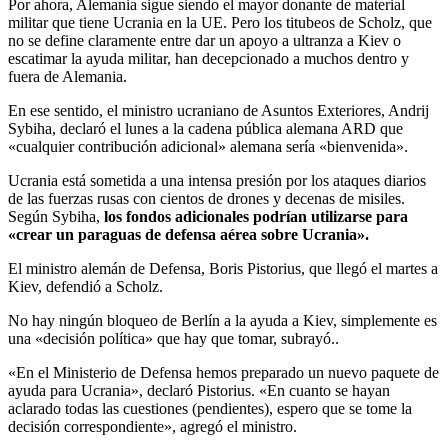
Por ahora, Alemania sigue siendo el mayor donante de material
militar que tiene Ucrania en la UE. Pero los titubeos de Scholz, que
no se define claramente entre dar un apoyo a ultranza a Kiev o
escatimar la ayuda militar, han decepcionado a muchos dentro y
fuera de Alemania.
En ese sentido, el ministro ucraniano de Asuntos Exteriores, Andrij
Sybiha, declaró el lunes a la cadena pública alemana ARD que
«cualquier contribución adicional» alemana sería «bienvenida».
Ucrania está sometida a una intensa presión por los ataques diarios
de las fuerzas rusas con cientos de drones y decenas de misiles.
Según Sybiha,
los fondos adicionales podrían utilizarse para
«crear un paraguas de defensa aérea sobre Ucrania».
El ministro alemán de Defensa, Boris
Pistorius, que llegó el martes a
Kiev, defendió a Scholz.
No hay ningún bloqueo de Berlín a la ayuda a Kiev, simplemente es
una «decisión política» que hay que tomar, subrayó..
«En el Ministerio de Defensa hemos preparado un nuevo paquete de
ayuda para Ucrania», declaró Pistorius. «En cuanto se hayan
aclarado todas las cuestiones (pendientes), espero que se tome la
decisión correspondiente», agregó el ministro.