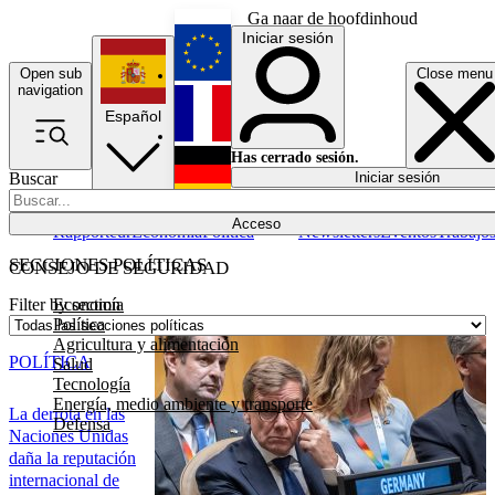
Ga naar de hoofdinhoud
Iniciar sesión
Open sub
Close menu
English
navigation
Español
Français
Has cerrado sesión.
Buscar
Iniciar sesión
Modo oscuro
Deutsch
Acceso
Rapporteur
Economía
Política
Newsletters
Eventos
Trabajo
SECCIONES POLÍTICAS
CONSEJO DE SEGURIDAD
Economía
Filter by section
Política
Agricultura y alimentación
POLÍTICA
Salud
Tecnología
Energía, medio ambiente y transporte
La derrota en las
Defensa
Naciones Unidas
daña la reputación
internacional de