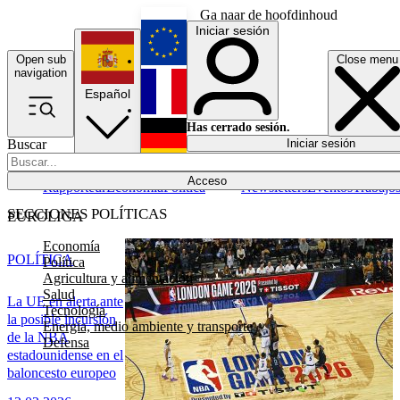
Ga naar de hoofdinhoud
Iniciar sesión
Open sub
Close menu
English
navigation
Español
Français
Has cerrado sesión.
Buscar
Iniciar sesión
Modo oscuro
Deutsch
Acceso
Rapporteur
Economía
Política
Newsletters
Eventos
Trabajo
SECCIONES POLÍTICAS
EUROLIGA
Economía
POLÍTICA
Política
Agricultura y alimentación
Salud
La UE en alerta ante
Tecnología
la posible incursión
Energía, medio ambiente y transporte
de la NBA
Defensa
estadounidense en el
baloncesto europeo