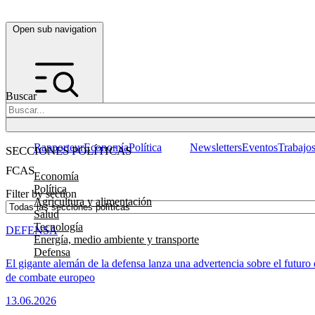
Open sub navigation
Buscar
Rapporteur
Economía
Política
Newsletters
Eventos
Trabajo
SECCIONES POLÍTICAS
FCAS
Economía
Política
Filter by section
Agricultura y alimentación
Salud
Tecnología
DEFENSA
Energía, medio ambiente y transporte
Defensa
El gigante alemán de la defensa lanza una advertencia sobre el futuro 
de combate europeo
13.06.2026