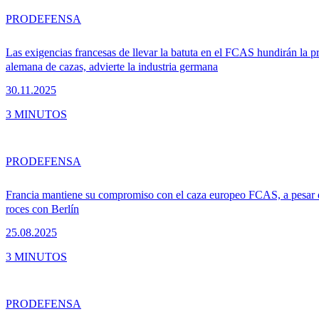
PRO
DEFENSA
Las exigencias francesas de llevar la batuta en el FCAS hundirán la 
alemana de cazas, advierte la industria germana
30.11.2025
3 MINUTOS
PRO
DEFENSA
Francia mantiene su compromiso con el caza europeo FCAS, a pesar 
roces con Berlín
25.08.2025
3 MINUTOS
PRO
DEFENSA