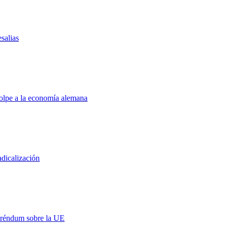
salias
golpe a la economía alemana
adicalización
eréndum sobre la UE