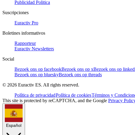
Publicidad Politica
Suscripciones
Euractiv Pro
Boletines informativos
Rapporteur
Euractiv Newsletters
Social
Bezoek ons op facebook
Bezoek ons op x
Bezoek ons op linked
Bezoek ons op bluesky
Bezoek ons op threads
©
2026
Euractiv ES. All rights reserved.
Política de privacidad
Política de cookies
Términos y Condicione
This site is protected by reCAPTCHA, and the Google
Privacy Polic
Español