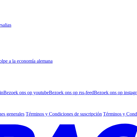
salias
golpe a la economía alemana
in
Bezoek ons op youtube
Bezoek ons op rss-feed
Bezoek ons op instag
es generales
Términos y Condiciones de suscripción
Términos y Condi