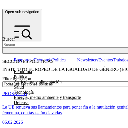
Open sub navigation
Buscar
Rapporteur
Economía
Política
Newsletters
Eventos
Trabajo
SECCIONES POLÍTICAS
INSTITUTO EUROPEO DE LA IGUALDAD DE GÉNERO (EI
Economía
Política
Filter by section
Agricultura y alimentación
Salud
Tecnología
PRO
SALUD
Energía, medio ambiente y transporte
Defensa
La UE renueva sus llamamientos para poner fin a la mutilación genita
femenina, con tasas aún elevadas
06.02.2026