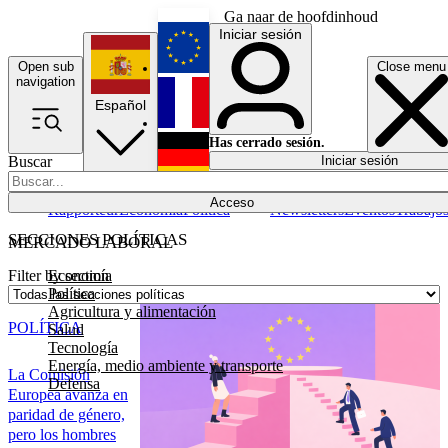
Ga naar de hoofdinhoud
Iniciar sesión
Open sub
Close menu
English
navigation
Español
Français
Has cerrado sesión.
Buscar
Iniciar sesión
Modo oscuro
Deutsch
Acceso
Rapporteur
Economía
Política
Newsletters
Eventos
Trabajo
SECCIONES POLÍTICAS
MERCADO LABORAL
Economía
Filter by section
Política
Agricultura y alimentación
POLÍTICA
Salud
Tecnología
Energía, medio ambiente y transporte
La Comisión
Defensa
Europea avanza en
paridad de género,
pero los hombres