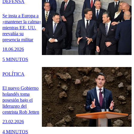
DEFENSA
Se insta a Europa a
«mantener la calma»
mientras EE. UU.
reevalúa su
presencia militar
18.06.2026
5 MINUTOS
POLÍTICA
El nuevo Gobierno
holandés toma
posesión bajo el
liderazgo del
centrista Rob Jetten
23.02.2026
4 MINUTOS