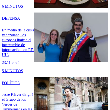
6 MINUTOS
DEFENSA
En medio de la crisis
venezolana, los
europeos limitan el
intercambio de
información con EE.
UU.
23.11.2025
5 MINUTOS
POLÍTICA
Jesse Klaver dirigirá
el Grupo de los
Verdes de
Timmermans en las