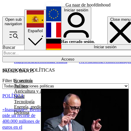
Ga naar de hoofdinhoud
Iniciar sesión
Open sub
Close menu
English
navigation
Español
Français
Has cerrado sesión.
Buscar
Iniciar sesión
Modo oscuro
Deutsch
Acceso
Rapporteur
Economía
Política
Newsletters
Eventos
Trabajo
SECCIONES POLÍTICAS
PAÍSES BAJOS
Economía
Filter by section
Política
Agricultura y alimentación
POLÍTICA
Salud
Tecnología
Energía, medio ambiente y transporte
«Inasumible»: Berlín
Defensa
pide un recorte de
400.000 millones de
euros en el