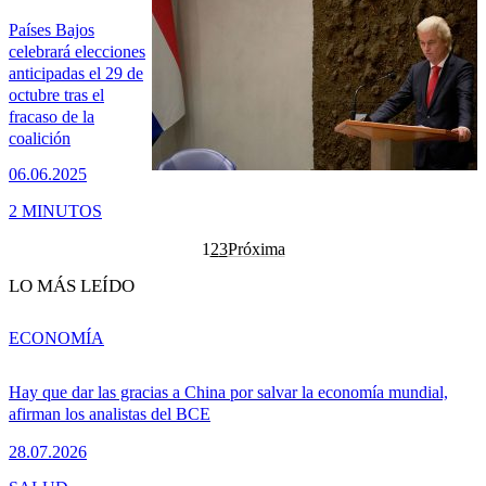
Países Bajos
celebrará elecciones
anticipadas el 29 de
octubre tras el
fracaso de la
coalición
06.06.2025
2 MINUTOS
1
2
3
Próxima
LO MÁS LEÍDO
ECONOMÍA
Hay que dar las gracias a China por salvar la economía mundial,
afirman los analistas del BCE
28.07.2026