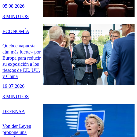
05.08.2026
3 MINUTOS
ECONOMÍA
Quebec «apuesta
aún más fuerte» por
Europa para reducir
su exposición a los
riesgos de EE. UU.
y China
19.07.2026
3 MINUTOS
DEFENSA
Von der Leyen
propone una