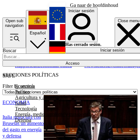
Ga naar de hoofdinhoud
Iniciar sesión
Open sub
Close menu
English
navigation
Español
Français
Has cerrado sesión.
Buscar
Iniciar sesión
Modo oscuro
Deutsch
Acceso
Rapporteur
Economía
Política
Newsletters
Eventos
Trabajo
SECCIONES POLÍTICAS
SAFE
Economía
Filter by section
Política
Agricultura y alimentación
ECONOMÍA
Salud
Tecnología
Energía, medio ambiente y transporte
Italia negociará con
Defensa
Bruselas un aumento
del gasto en energía
y defensa