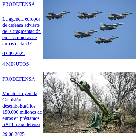
PRO
DEFENSA
La agencia europea
de defensa advierte
de la fragmentación
en las compras de
armas en la UE
02.09.2025
4 MINUTOS
PRO
DEFENSA
Von der Leyen: la
Comisión
desembolsará los
150.000 millones de
euros en préstamos
SAFE para defensa
29.08.2025