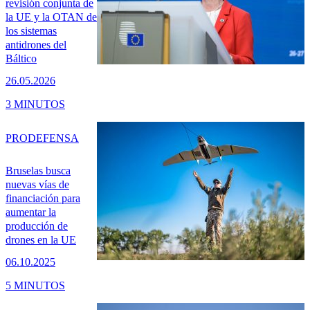
revisión conjunta de
la UE y la OTAN de
los sistemas
antidrones del
Báltico
26.05.2026
3 MINUTOS
PRO
DEFENSA
Bruselas busca
nuevas vías de
financiación para
aumentar la
producción de
drones en la UE
06.10.2025
5 MINUTOS