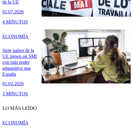
de la UE
01.07.2026
4 MINUTOS
ECONOMÍA
Siete países de la
UE tienen un SMI
con más poder
adquisitivo que
España
01.02.2026
3 MINUTOS
LO MÁS LEÍDO
ECONOMÍA