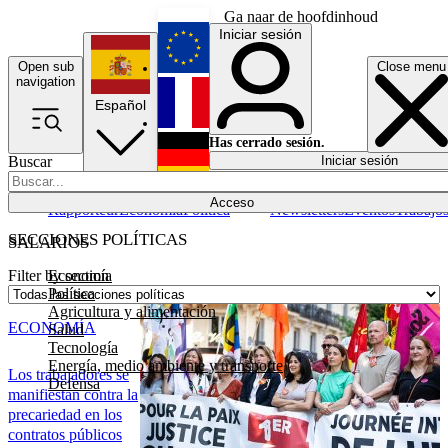
Ga naar de hoofdinhoud
Iniciar sesión
Open sub
Close menu
English
navigation
Español
Français
Has cerrado sesión.
Buscar
Iniciar sesión
Modo oscuro
Deutsch
Acceso
Rapporteur
Economía
Política
Newsletters
Eventos
Trabajo
SECCIONES POLÍTICAS
SALARIOS
Economía
Filter by section
Política
Agricultura y alimentación
ECONOMÍA
Salud
Tecnología
Energía, medio ambiente y transporte
Los trabajadores se
Defensa
manifiestan contra la
precariedad en los
contratos públicos