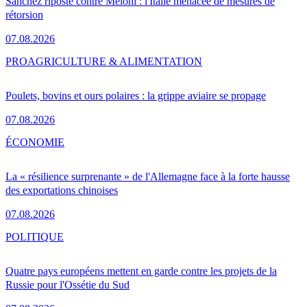
Sánchez riposte contre Meloni : l'Italie menacée de mesures de
rétorsion
07.08.2026
PRO
AGRICULTURE & ALIMENTATION
Poulets, bovins et ours polaires : la grippe aviaire se propage
07.08.2026
ÉCONOMIE
La « résilience surprenante » de l'Allemagne face à la forte hausse
des exportations chinoises
07.08.2026
POLITIQUE
Quatre pays européens mettent en garde contre les projets de la
Russie pour l'Ossétie du Sud