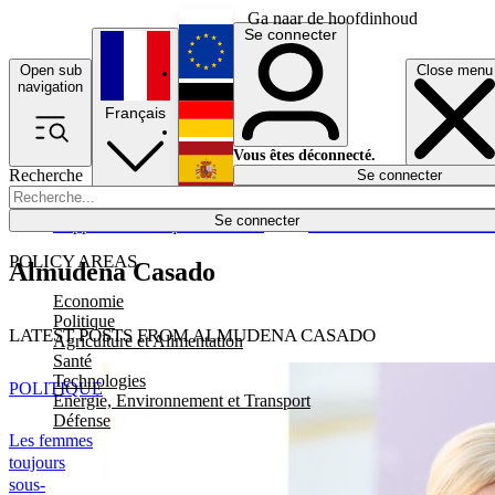
Ga naar de hoofdinhoud
Se connecter
Open sub
Close menu
English
navigation
Français
Deutsch
Vous êtes déconnecté.
Recherche
Se connecter
Español
Lumières éteintes
Se connecter
Rapporteur
Politique
Économie
Newsletters
Evénements
Em
POLICY AREAS
Almudena Casado
Economie
Politique
LATEST POSTS FROM ALMUDENA CASADO
Agriculture et Alimentation
Santé
Technologies
POLITIQUE
Energie, Environnement et Transport
Défense
Les femmes
toujours
sous-