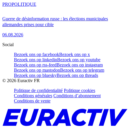
PRO
POLITIQUE
Guerre de désinformation russe : les élections municipales
allemandes prises pour cible
06.08.2026
Social
Bezoek ons op facebook
Bezoek ons op x
Bezoek ons op linkedin
Bezoek ons op youtube
Bezoek ons op rss-feed
Bezoek ons op instagram
Bezoek ons op mastodon
Bezoek ons op telegram
Bezoek ons op bluesky
Bezoek ons op threads
©
2026
Euractiv FR
Politique de confidentialité
Politique cookies
Conditions générales
Conditions d’abonnement
Conditions de vente