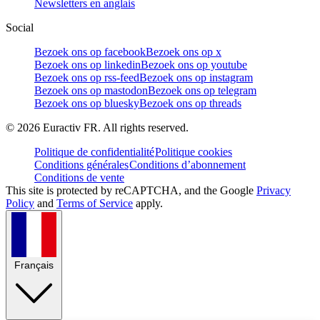
Newsletters en anglais
Social
Bezoek ons op facebook
Bezoek ons op x
Bezoek ons op linkedin
Bezoek ons op youtube
Bezoek ons op rss-feed
Bezoek ons op instagram
Bezoek ons op mastodon
Bezoek ons op telegram
Bezoek ons op bluesky
Bezoek ons op threads
©
2026
Euractiv FR. All rights reserved.
Politique de confidentialité
Politique cookies
Conditions générales
Conditions d’abonnement
Conditions de vente
This site is protected by reCAPTCHA, and the Google
Privacy
Policy
and
Terms of Service
apply.
Français