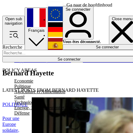
Ga naar de hoofdinhoud
Se connecter
Open sub
Close menu
English
navigation
Français
Deutsch
Vous êtes déconnecté.
Recherche
Se connecter
Español
Lumières éteintes
Se connecter
Rapporteur
Politique
Économie
Newsletters
Evénements
Em
POLICY AREAS
Bernard Hayette
Economie
Politique
LATEST POSTS FROM BERNARD HAYETTE
Agriculture et Alimentation
Santé
Technologies
POLITIQUE
Energie, Environnement et Transport
Défense
Pour une
Europe
solidaire,