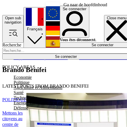
Ga naar de hoofdinhoud
Se connecter
Open sub
Close menu
English
navigation
Français
Deutsch
Vous êtes déconnecté.
Recherche
Se connecter
Español
Lumières éteintes
Se connecter
Rapporteur
Politique
Économie
Newsletters
Evénements
Em
POLICY AREAS
Brando Benifei
Economie
Politique
LATEST POSTS FROM BRANDO BENIFEI
Agriculture et Alimentation
Santé
Technologies
POLITIQUE
Energie, Environnement et Transport
Défense
Mettons les
citoyens au
centre de