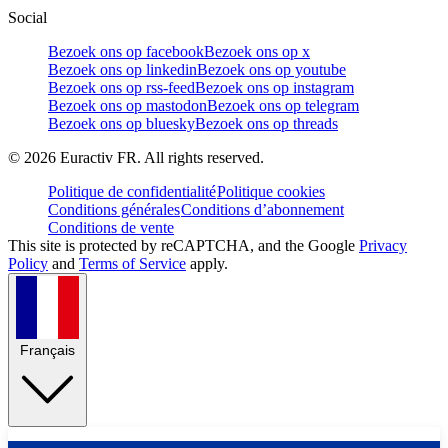
Social
Bezoek ons op facebook
Bezoek ons op x
Bezoek ons op linkedin
Bezoek ons op youtube
Bezoek ons op rss-feed
Bezoek ons op instagram
Bezoek ons op mastodon
Bezoek ons op telegram
Bezoek ons op bluesky
Bezoek ons op threads
©
2026
Euractiv FR. All rights reserved.
Politique de confidentialité
Politique cookies
Conditions générales
Conditions d’abonnement
Conditions de vente
This site is protected by reCAPTCHA, and the Google
Privacy
Policy
and
Terms of Service
apply.
Français