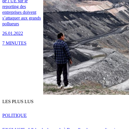
de l’UE sur le
reporting des
entreprises doivent
s’attaquer aux grands
pollueurs
26.01.2022
7 MINUTES
LES PLUS LUS
POLITIQUE