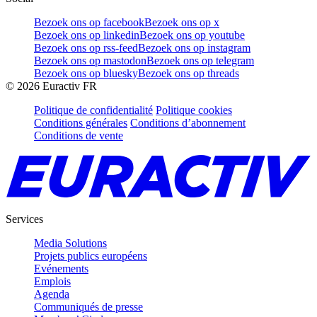
Bezoek ons op facebook
Bezoek ons op x
Bezoek ons op linkedin
Bezoek ons op youtube
Bezoek ons op rss-feed
Bezoek ons op instagram
Bezoek ons op mastodon
Bezoek ons op telegram
Bezoek ons op bluesky
Bezoek ons op threads
©
2026
Euractiv FR
Politique de confidentialité
Politique cookies
Conditions générales
Conditions d’abonnement
Conditions de vente
Services
Media Solutions
Projets publics européens
Evénements
Emplois
Agenda
Communiqués de presse