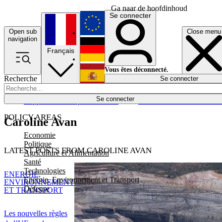
Ga naar de hoofdinhoud
Se connecter
Open sub
Close menu
English
navigation
Français
Deutsch
Vous êtes déconnecté.
Recherche
Se connecter
Español
Lumières éteintes
Se connecter
Rapporteur
Politique
Économie
Newsletters
Evénements
Em
POLICY AREAS
Caroline Avan
Economie
Politique
LATEST POSTS FROM CAROLINE AVAN
Agriculture et Alimentation
Santé
Technologies
ENERGIE,
Energie, Environnement et Transport
ENVIRONNEMENT
Défense
ET TRANSPORT
Les nouvelles règles