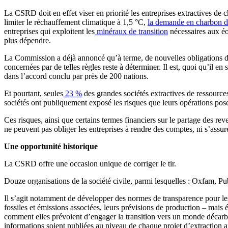
La CSRD doit en effet viser en priorité les entreprises extractives de 
limiter le réchauffement climatique à 1,5 °C,
la demande en charbon de
entreprises qui exploitent les
minéraux de transition
nécessaires aux éo
plus dépendre.
La Commission a déjà annoncé qu’à terme, de nouvelles obligations de 
concernées par de telles règles reste à déterminer. Il est, quoi qu’il e
dans l’accord conclu par près de 200 nations.
Et pourtant, seules
23 %
des grandes sociétés extractives de ressources 
sociétés ont publiquement exposé les risques que leurs opérations pos
Ces risques, ainsi que certains termes financiers sur le partage des rev
ne peuvent pas obliger les entreprises à rendre des comptes, ni s’assure
Une opportunité historique
La CSRD offre une occasion unique de corriger le tir.
Douze organisations de la société civile, parmi lesquelles : Oxfam
Il s’agit notamment de développer des normes de transparence pour les e
fossiles et émissions associées, leurs prévisions de production – mais 
comment elles prévoient d’engager la transition vers un monde décarbon
informations soient publiées au niveau de chaque projet d’extraction a