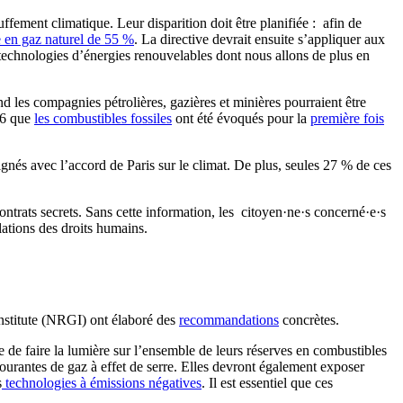
ffement climatique. Leur disparition doit être planifiée : afin de
e en gaz naturel de 55 %
. La directive devrait ensuite s’appliquer aux
 technologies d’énergies renouvelables dont nous allons de plus en
 les compagnies pétrolières, gazières et minières pourraient être
P26 que
les combustibles fossiles
ont été évoqués pour la
première fois
lignés avec l’accord de Paris sur le climat. De plus, seules 27 % de ces
contrats secrets. Sans cette information, les citoyen·ne·s concerné·e·s
lations des droits humains.
nstitute (NRGI) ont élaboré des
recommandations
concrètes.
e de faire la lumière sur l’ensemble de leurs réserves en combustibles
courantes de gaz à effet de serre. Elles devront également exposer
s
technologies à émissions négatives
. Il est essentiel que ces