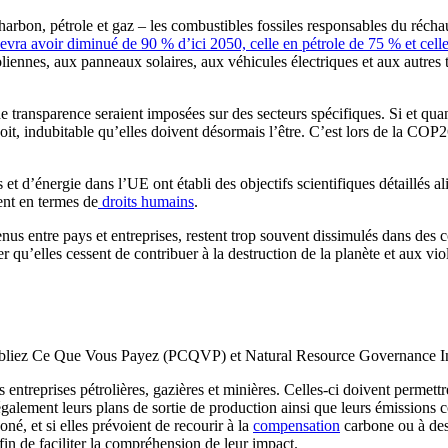
charbon, pétrole et gaz – les combustibles fossiles responsables du réchau
vra avoir diminué de 90 % d’ici 2050, celle en pétrole de 75 % et cell
liennes, aux panneaux solaires, aux véhicules électriques et aux autres
transparence seraient imposées sur des secteurs spécifiques. Si et quand
n soit, indubitable qu’elles doivent désormais l’être. C’est lors de la CO
et d’énergie dans l’UE ont établi des objectifs scientifiques détaillés a
ent en termes de
droits humains
.
enus entre pays et entreprises, restent trop souvent dissimulés dans des 
r qu’elles cessent de contribuer à la destruction de la planète et aux vio
, Publiez Ce Que Vous Payez (PCQVP) et Natural Resource Governance I
ntreprises pétrolières, gazières et minières. Celles-ci doivent permettr
également leurs plans de sortie de production ainsi que leurs émissions 
é, et si elles prévoient de recourir à la
compensation
carbone ou à de
fin de faciliter la compréhension de leur impact.