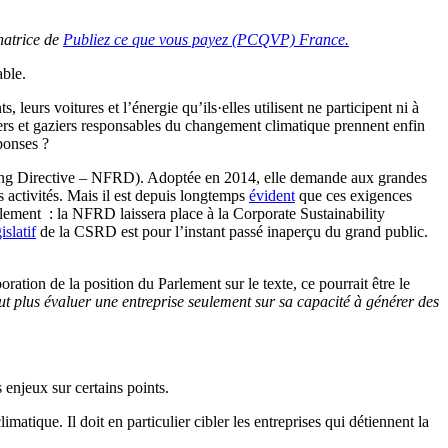
inatrice de
Publiez ce que vous payez (PCQVP) France.
able.
leurs voitures et l’énergie qu’ils·elles utilisent ne participent ni à
liers et gaziers responsables du changement climatique prennent enfin
ponses ?
porting Directive – NFRD). Adoptée en 2014, elle demande aux grandes
 activités. Mais il est depuis longtemps
évident
que ces exigences
talement : la NFRD laissera place à la Corporate Sustainability
islatif
de la CSRD est pour l’instant passé inaperçu du grand public.
ion de la position du Parlement sur le texte, ce pourrait être le
t plus évaluer une entreprise seulement sur sa capacité à générer des
enjeux sur certains points.
atique. Il doit en particulier cibler les entreprises qui détiennent la