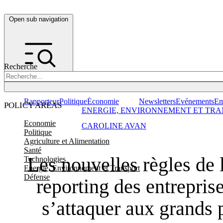
Open sub navigation
Recherche
Rapporteur
Politique
Économie
Newsletters
Evénements
Em
POLICY AREAS
ENERGIE, ENVIRONNEMENT ET TRA
Economie
CAROLINE AVAN
Politique
Agriculture et Alimentation
Santé
Les nouvelles règles de 
Technologies
Energie, Environnement et Transport
Défense
reporting des entrepris
s’attaquer aux grands 