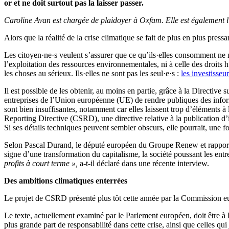
or et ne doit surtout pas la laisser passer.
Caroline Avan est chargée de plaidoyer à Oxfam. Elle est également l’a
Alors que la réalité de la crise climatique se fait de plus en plus press
Les citoyen·ne·s veulent s’assurer que ce qu’ils·elles consomment ne nuit
l’exploitation des ressources environnementales, ni à celle des droits 
les choses au sérieux. Ils·elles ne sont pas les seul·e·s :
les investisseur
Il est possible de les obtenir, au moins en partie, grâce à la Direct
entreprises de l’Union européenne (UE) de rendre publiques des inform
sont bien insuffisantes, notamment car elles laissent trop d’éléments à
Reporting Directive (CSRD), une directive relative à la publication d’
Si ses détails techniques peuvent sembler obscurs, elle pourrait, une 
Selon Pascal Durand, le député européen du Groupe Renew et rapporteur
signe d’une transformation du capitalisme, la société poussant les entre
profits à court terme »,
a-t-il déclaré dans une récente interview.
Des ambitions climatiques enterrées
Le projet de CSRD présenté plus tôt cette année par la Commission eur
Le texte, actuellement examiné par le Parlement européen, doit être à la
plus grande part de responsabilité dans cette crise, ainsi que celles qu