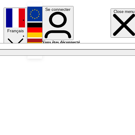
Se connecter
Close menu
English
Français
Deutsch
Vous êtes déconnecté.
Se connecter
Español
Lumières éteintes