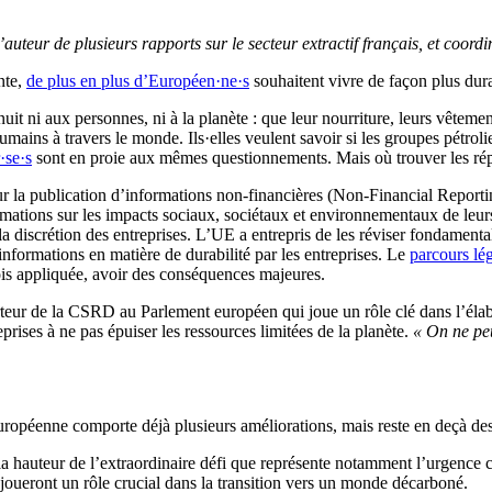
uteur de plusieurs rapports sur le secteur extractif français, et coord
ante,
de plus en plus d’Européen·ne·s
souhaitent vivre de façon plus dur
 ni aux personnes, ni à la planète : que leur nourriture, leurs vêtements, 
humains à travers le monde. Ils·elles veulent savoir si les groupes pétro
·se·s
sont en proie aux mêmes questionnements. Mais où trouver les ré
ive sur la publication d’informations non-financières (Non-Financial Re
ations sur les impacts sociaux, sociétaux et environnementaux de leurs
 la discrétion des entreprises. L’UE a entrepris de les réviser fondamen
informations en matière de durabilité par les entreprises. Le
parcours lég
fois appliquée, avoir des conséquences majeures.
 de la CSRD au Parlement européen qui joue un rôle clé dans l’élaborat
prises à ne pas épuiser les ressources limitées de la planète.
« On ne peu
opéenne comporte déjà plusieurs améliorations, mais reste en deçà des 
 hauteur de l’extraordinaire défi que représente notamment l’urgence clim
i joueront un rôle crucial dans la transition vers un monde décarboné.