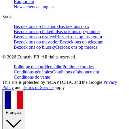
Rapporteur
Newsletters en anglais
Social
Bezoek ons op facebook
Bezoek ons op x
Bezoek ons op linkedin
Bezoek ons op youtube
Bezoek ons op rss-feed
Bezoek ons op instagram
Bezoek ons op mastodon
Bezoek ons op telegram
Bezoek ons op bluesky
Bezoek ons op threads
©
2026
Euractiv FR. All rights reserved.
Politique de confidentialité
Politique cookies
Conditions générales
Conditions d’abonnement
Conditions de vente
This site is protected by reCAPTCHA, and the Google
Privacy
Policy
and
Terms of Service
apply.
Français