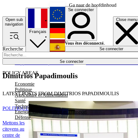
Ga naar de hoofdinhoud
Se connecter
Open sub
Close menu
English
navigation
Français
Deutsch
Vous êtes déconnecté.
Recherche
Se connecter
Español
Lumières éteintes
Se connecter
Rapporteur
Politique
Économie
Newsletters
Evénements
Em
POLICY AREAS
Dimitrios Papadimoulis
Economie
Politique
LATEST POSTS FROM DIMITRIOS PAPADIMOULIS
Agriculture et Alimentation
Santé
Technologies
POLITIQUE
Energie, Environnement et Transport
Défense
Mettons les
citoyens au
centre de