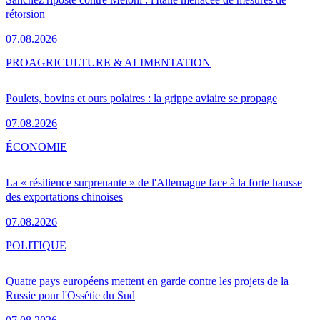
rétorsion
07.08.2026
PRO
AGRICULTURE & ALIMENTATION
Poulets, bovins et ours polaires : la grippe aviaire se propage
07.08.2026
ÉCONOMIE
La « résilience surprenante » de l'Allemagne face à la forte hausse
des exportations chinoises
07.08.2026
POLITIQUE
Quatre pays européens mettent en garde contre les projets de la
Russie pour l'Ossétie du Sud