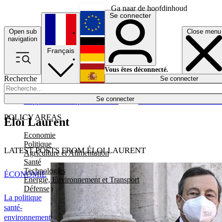
Ga naar de hoofdinhoud
Se connecter
Open sub
Close menu
English
navigation
Français
Deutsch
Vous êtes déconnecté.
Recherche
Se connecter
Español
Lumières éteintes
Se connecter
Rapporteur
Politique
Économie
Newsletters
Evénements
Em
POLICY AREAS
Éloi Laurent
Economie
Politique
LATEST POSTS FROM ÉLOI LAURENT
Agriculture et Alimentation
Santé
Technologies
ÉCONOMIE
Energie, Environnement et Transport
Défense
La politique
santé-
environnement