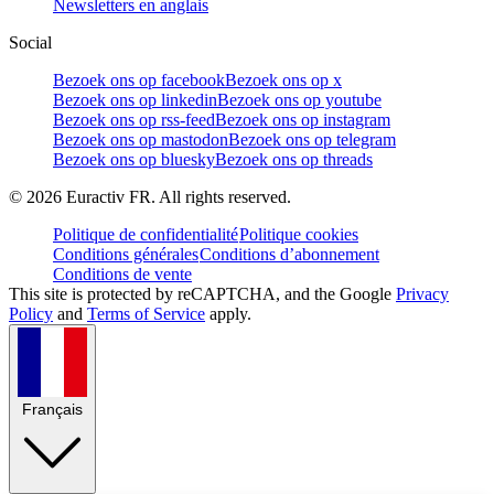
Newsletters en anglais
Social
Bezoek ons op facebook
Bezoek ons op x
Bezoek ons op linkedin
Bezoek ons op youtube
Bezoek ons op rss-feed
Bezoek ons op instagram
Bezoek ons op mastodon
Bezoek ons op telegram
Bezoek ons op bluesky
Bezoek ons op threads
©
2026
Euractiv FR. All rights reserved.
Politique de confidentialité
Politique cookies
Conditions générales
Conditions d’abonnement
Conditions de vente
This site is protected by reCAPTCHA, and the Google
Privacy
Policy
and
Terms of Service
apply.
Français