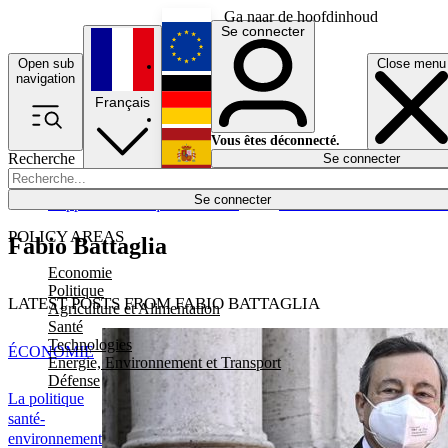
Ga naar de hoofdinhoud
Se connecter
Open sub
Close menu
English
navigation
Français
Deutsch
Vous êtes déconnecté.
Recherche
Se connecter
Español
Lumières éteintes
Se connecter
Rapporteur
Politique
Économie
Newsletters
Evénements
Em
POLICY AREAS
Fabio Battaglia
Economie
Politique
LATEST POSTS FROM FABIO BATTAGLIA
Agriculture et Alimentation
Santé
Technologies
ÉCONOMIE
Energie, Environnement et Transport
Défense
La politique
santé-
environnement