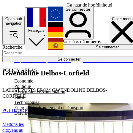
Ga naar de hoofdinhoud
Se connecter
Open sub
Close menu
English
navigation
Français
Deutsch
Vous êtes déconnecté.
Recherche
Se connecter
Español
Lumières éteintes
Se connecter
Rapporteur
Politique
Économie
Newsletters
Evénements
Em
POLICY AREAS
Gwendoline Delbos-Corfield
Economie
Politique
LATEST POSTS FROM GWENDOLINE DELBOS-
Agriculture et Alimentation
CORFIELD
Santé
Technologies
Energie, Environnement et Transport
POLITIQUE
Défense
Mettons les
citoyens au