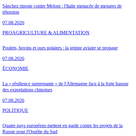
Sánchez riposte contre Meloni : l'Italie menacée de mesures de
rétorsion
07.08.2026
PRO
AGRICULTURE & ALIMENTATION
Poulets, bovins et ours polaires : la grippe aviaire se propage
07.08.2026
ÉCONOMIE
La « résilience surprenante » de l'Allemagne face à la forte hausse
des exportations chinoises
07.08.2026
POLITIQUE
Quatre pays européens mettent en garde contre les projets de la
Russie pour l'Ossétie du Sud