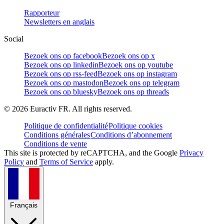
Rapporteur
Newsletters en anglais
Social
Bezoek ons op facebook
Bezoek ons op x
Bezoek ons op linkedin
Bezoek ons op youtube
Bezoek ons op rss-feed
Bezoek ons op instagram
Bezoek ons op mastodon
Bezoek ons op telegram
Bezoek ons op bluesky
Bezoek ons op threads
©
2026
Euractiv FR. All rights reserved.
Politique de confidentialité
Politique cookies
Conditions générales
Conditions d’abonnement
Conditions de vente
This site is protected by reCAPTCHA, and the Google
Privacy
Policy
and
Terms of Service
apply.
Français