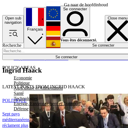
Ga naar de hoofdinhoud
Se connecter
Open sub
Close menu
English
navigation
Français
Deutsch
Vous êtes déconnecté.
Recherche
Se connecter
Español
Lumières éteintes
Se connecter
Rapporteur
Politique
Économie
Newsletters
Evénements
Em
POLICY AREAS
Ingrid Haack
Economie
Politique
LATEST POSTS FROM INGRID HAACK
Agriculture et Alimentation
Santé
Technologies
POLITIQUE
Energie, Environnement et Transport
Défense
Sept pays
méditerranéens
réclament plus