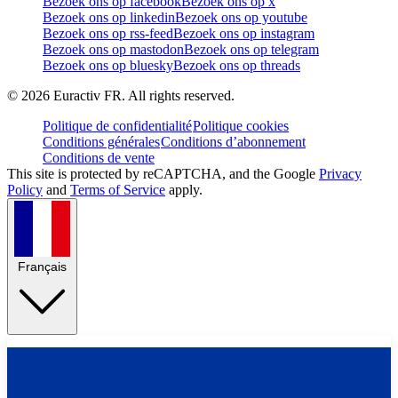
Bezoek ons op facebook
Bezoek ons op x
Bezoek ons op linkedin
Bezoek ons op youtube
Bezoek ons op rss-feed
Bezoek ons op instagram
Bezoek ons op mastodon
Bezoek ons op telegram
Bezoek ons op bluesky
Bezoek ons op threads
©
2026
Euractiv FR. All rights reserved.
Politique de confidentialité
Politique cookies
Conditions générales
Conditions d’abonnement
Conditions de vente
This site is protected by reCAPTCHA, and the Google
Privacy
Policy
and
Terms of Service
apply.
Français