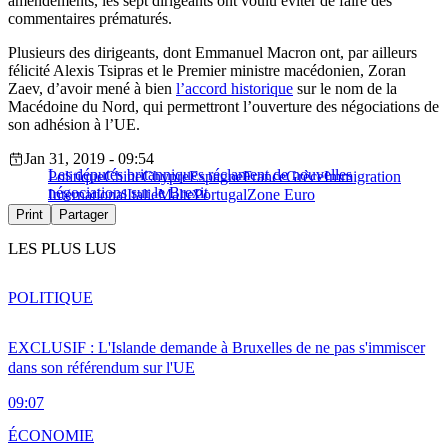
amendements, les sept dirigeants ont voulu éviter de faire des
commentaires prématurés.
Plusieurs des dirigeants, dont Emmanuel Macron ont, par ailleurs
félicité Alexis Tsipras et le Premier ministre macédonien, Zoran
Zaev, d’avoir mené à bien
l’accord historique
sur le nom de la
Macédoine du Nord, qui permettront l’ouverture des négociations de
son adhésion à l’UE.
Jan 31, 2019 - 09:54
Les députés britanniques réclament de nouvelles
Politique
Chine
Chypre
Espagne
France
Grèce
Immigration
négociations sur le Brexit
International
Italie
Malte
Portugal
Zone Euro
Print
Partager
LES PLUS LUS
POLITIQUE
EXCLUSIF : L'Islande demande à Bruxelles de ne pas s'immiscer
dans son référendum sur l'UE
09:07
ÉCONOMIE