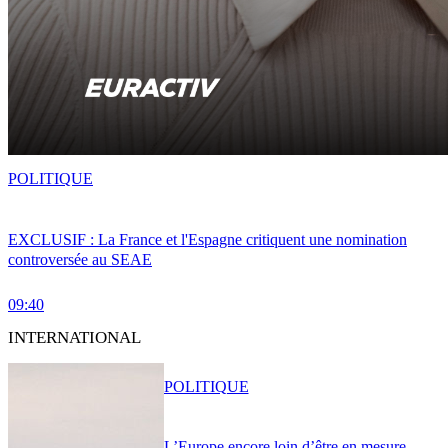
POLITIQUE
EXCLUSIF : La France et l'Espagne critiquent une nomination
controversée au SEAE
09:40
INTERNATIONAL
POLITIQUE
L’Europe encore loin d’être en mesure