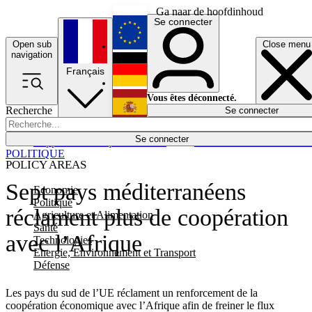
Ga naar de hoofdinhoud
Se connecter
Open sub
Close menu
English
navigation
Français
Deutsch
Vous êtes déconnecté.
Recherche
Se connecter
Español
Lumières éteintes
Se connecter
Rapporteur
Politique
Économie
Newsletters
Evénements
Em
POLITIQUE
POLICY AREAS
Sept pays méditerranéens
Economie
Politique
réclament plus de coopération
Agriculture et Alimentation
Santé
avec l’Afrique
Technologies
Energie, Environnement et Transport
Défense
Les pays du sud de l’UE réclament un renforcement de la
coopération économique avec l’Afrique afin de freiner le flux