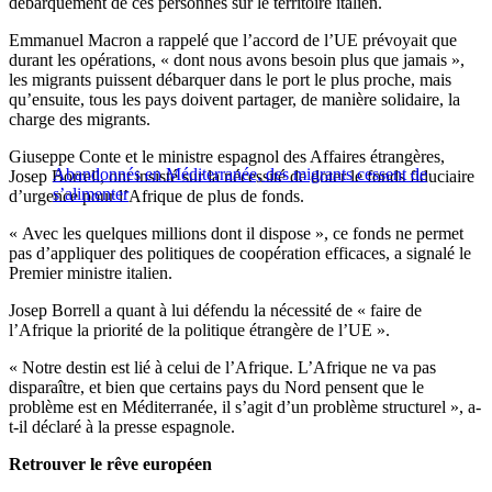
débarquement de ces personnes sur le territoire italien.
Emmanuel Macron a rappelé que l’accord de l’UE prévoyait que
durant les opérations, « dont nous avons besoin plus que jamais »,
les migrants puissent débarquer dans le port le plus proche, mais
qu’ensuite, tous les pays doivent partager, de manière solidaire, la
charge des migrants.
Giuseppe Conte et le ministre espagnol des Affaires étrangères,
Abandonnés en Méditerranée, des migrants cessent de
Josep Borrell, ont insisté sur la nécessité de doter le fonds fiduciaire
s’alimenter
d’urgence pour l’Afrique de plus de fonds.
« Avec les quelques millions dont il dispose », ce fonds ne permet
pas d’appliquer des politiques de coopération efficaces, a signalé le
Premier ministre italien.
Josep Borrell a quant à lui défendu la nécessité de « faire de
l’Afrique la priorité de la politique étrangère de l’UE ».
« Notre destin est lié à celui de l’Afrique. L’Afrique ne va pas
disparaître, et bien que certains pays du Nord pensent que le
problème est en Méditerranée, il s’agit d’un problème structurel », a-
t-il déclaré à la presse espagnole.
Retrouver le rêve européen