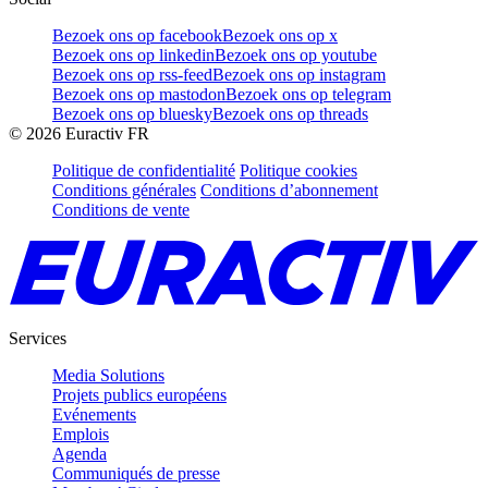
Bezoek ons op facebook
Bezoek ons op x
Bezoek ons op linkedin
Bezoek ons op youtube
Bezoek ons op rss-feed
Bezoek ons op instagram
Bezoek ons op mastodon
Bezoek ons op telegram
Bezoek ons op bluesky
Bezoek ons op threads
©
2026
Euractiv FR
Politique de confidentialité
Politique cookies
Conditions générales
Conditions d’abonnement
Conditions de vente
Services
Media Solutions
Projets publics européens
Evénements
Emplois
Agenda
Communiqués de presse