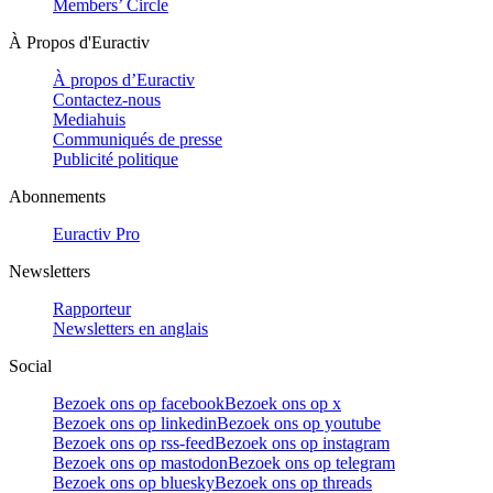
Members’ Circle
À Propos d'Euractiv
À propos d’Euractiv
Contactez-nous
Mediahuis
Communiqués de presse
Publicité politique
Abonnements
Euractiv Pro
Newsletters
Rapporteur
Newsletters en anglais
Social
Bezoek ons op facebook
Bezoek ons op x
Bezoek ons op linkedin
Bezoek ons op youtube
Bezoek ons op rss-feed
Bezoek ons op instagram
Bezoek ons op mastodon
Bezoek ons op telegram
Bezoek ons op bluesky
Bezoek ons op threads