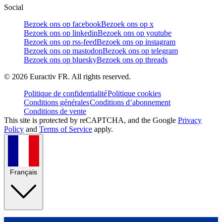
Social
Bezoek ons op facebook
Bezoek ons op x
Bezoek ons op linkedin
Bezoek ons op youtube
Bezoek ons op rss-feed
Bezoek ons op instagram
Bezoek ons op mastodon
Bezoek ons op telegram
Bezoek ons op bluesky
Bezoek ons op threads
©
2026
Euractiv FR. All rights reserved.
Politique de confidentialité
Politique cookies
Conditions générales
Conditions d’abonnement
Conditions de vente
This site is protected by reCAPTCHA, and the Google
Privacy
Policy
and
Terms of Service
apply.
Français