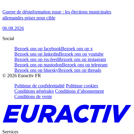
Guerre de désinformation russe : les élections municipales
allemandes prises pour cible
06.08.2026
Social
Bezoek ons op facebook
Bezoek ons op x
Bezoek ons op linkedin
Bezoek ons op youtube
Bezoek ons op rss-feed
Bezoek ons op instagram
Bezoek ons op mastodon
Bezoek ons op telegram
Bezoek ons op bluesky
Bezoek ons op threads
©
2026
Euractiv FR
Politique de confidentialité
Politique cookies
Conditions générales
Conditions d’abonnement
Conditions de vente
Services