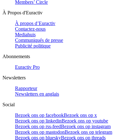
Members’ Circle
À Propos d'Euractiv
À propos d’Euractiv
Contactez-nous
Mediahuis
Communiqués de presse
Publicité politique
Abonnements
Euractiv Pro
Newsletters
Rapporteur
Newsletters en anglais
Social
Bezoek ons op facebook
Bezoek ons op x
Bezoek ons op linkedin
Bezoek ons op youtube
Bezoek ons op rss-feed
Bezoek ons op instagram
Bezoek ons op mastodon
Bezoek ons op telegram
Bezoek ons op bluesky
Bezoek ons op threads