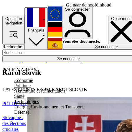
Ga naar de hoofdinhoud
Se connecter
Open sub
Close menu
English
navigation
Français
Deutsch
Vous êtes déconnecté.
Recherche
Se connecter
Español
Lumières éteintes
Se connecter
Rapporteur
Politique
Économie
Newsletters
Evénements
Em
POLICY AREAS
Karol Slovik
Economie
Politique
LATEST POSTS FROM KAROL SLOVIK
Agriculture et Alimentation
Santé
Technologies
POLITIQUE
Energie, Environnement et Transport
Défense
Slovaquie :
des élections
cruciales