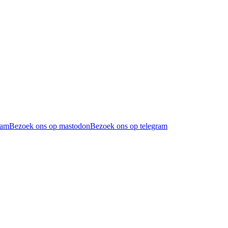
ram
Bezoek ons op mastodon
Bezoek ons op telegram