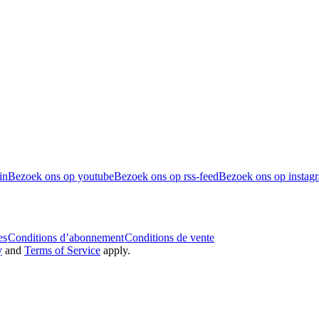
in
Bezoek ons op youtube
Bezoek ons op rss-feed
Bezoek ons op instag
es
Conditions d’abonnement
Conditions de vente
y
and
Terms of Service
apply.