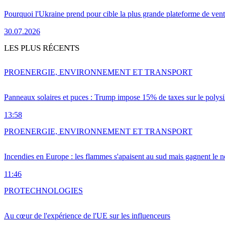
Pourquoi l'Ukraine prend pour cible la plus grande plateforme de vent
30.07.2026
LES PLUS RÉCENTS
PRO
ENERGIE, ENVIRONNEMENT ET TRANSPORT
Panneaux solaires et puces : Trump impose 15% de taxes sur le polysi
13:58
PRO
ENERGIE, ENVIRONNEMENT ET TRANSPORT
Incendies en Europe : les flammes s'apaisent au sud mais gagnent le n
11:46
PRO
TECHNOLOGIES
Au cœur de l'expérience de l'UE sur les influenceurs