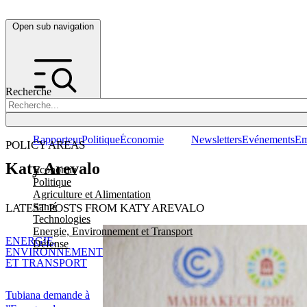
Open sub navigation
Recherche
Rapporteur
Politique
Économie
Newsletters
Evénements
Em
POLICY AREAS
Katy Arevalo
Economie
Politique
Agriculture et Alimentation
Santé
LATEST POSTS FROM KATY AREVALO
Technologies
Energie, Environnement et Transport
ENERGIE,
Défense
ENVIRONNEMENT
ET TRANSPORT
Tubiana demande à