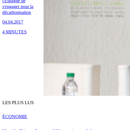
l'Espagne de
s'engager pour la
décarbonisation
04.04.2017
4 MINUTES
LES PLUS LUS
ÉCONOMIE