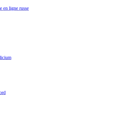
e en ligne russe
licium
ord