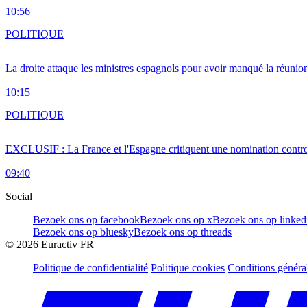
10:56
POLITIQUE
La droite attaque les ministres espagnols pour avoir manqué la réunio
10:15
POLITIQUE
EXCLUSIF : La France et l'Espagne critiquent une nomination cont
09:40
Social
Bezoek ons op facebook
Bezoek ons op x
Bezoek ons op linked
Bezoek ons op bluesky
Bezoek ons op threads
©
2026
Euractiv FR
Politique de confidentialité
Politique cookies
Conditions généra