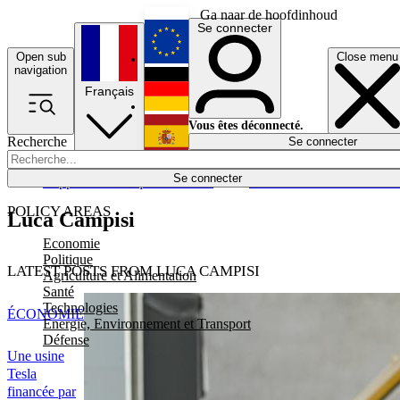
Ga naar de hoofdinhoud
Se connecter
Open sub
Close menu
English
navigation
Français
Deutsch
Vous êtes déconnecté.
Recherche
Se connecter
Español
Lumières éteintes
Se connecter
Rapporteur
Politique
Économie
Newsletters
Evénements
Em
POLICY AREAS
Luca Campisi
Economie
Politique
LATEST POSTS FROM LUCA CAMPISI
Agriculture et Alimentation
Santé
Technologies
ÉCONOMIE
Energie, Environnement et Transport
Défense
Une usine
Tesla
financée par