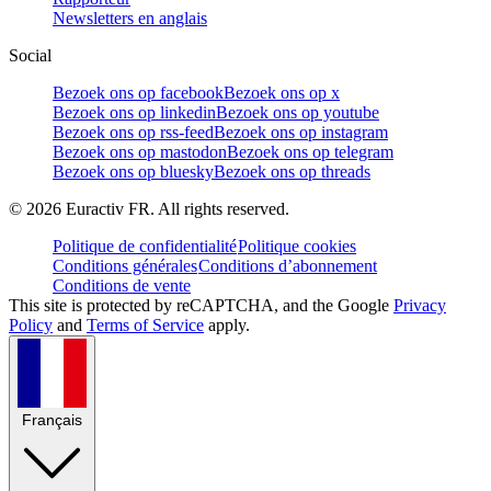
Newsletters en anglais
Social
Bezoek ons op facebook
Bezoek ons op x
Bezoek ons op linkedin
Bezoek ons op youtube
Bezoek ons op rss-feed
Bezoek ons op instagram
Bezoek ons op mastodon
Bezoek ons op telegram
Bezoek ons op bluesky
Bezoek ons op threads
©
2026
Euractiv FR. All rights reserved.
Politique de confidentialité
Politique cookies
Conditions générales
Conditions d’abonnement
Conditions de vente
This site is protected by reCAPTCHA, and the Google
Privacy
Policy
and
Terms of Service
apply.
Français