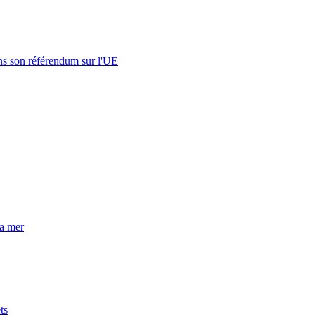
s son référendum sur l'UE
la mer
ts