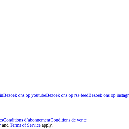
in
Bezoek ons op youtube
Bezoek ons op rss-feed
Bezoek ons op instag
es
Conditions d’abonnement
Conditions de vente
y
and
Terms of Service
apply.