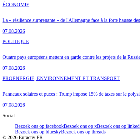
ÉCONOMIE
La « résilience surprenante » de l'Allemagne face à la forte hausse de
07.08.2026
POLITIQUE
Quatre pays européens mettent en garde contre les projets de la Russi
07.08.2026
PRO
ENERGIE, ENVIRONNEMENT ET TRANSPORT
Panneaux solaires et puces : Trump impose 15% de taxes sur le polysi
07.08.2026
Social
Bezoek ons op facebook
Bezoek ons op x
Bezoek ons op linked
Bezoek ons op bluesky
Bezoek ons op threads
©
2026
Euractiv FR