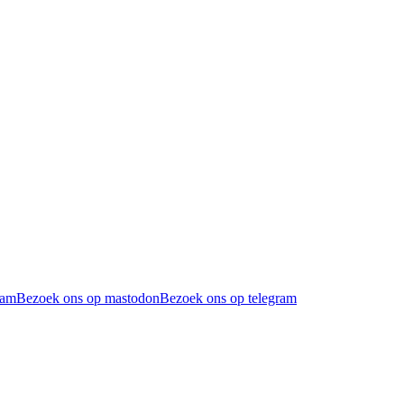
ram
Bezoek ons op mastodon
Bezoek ons op telegram