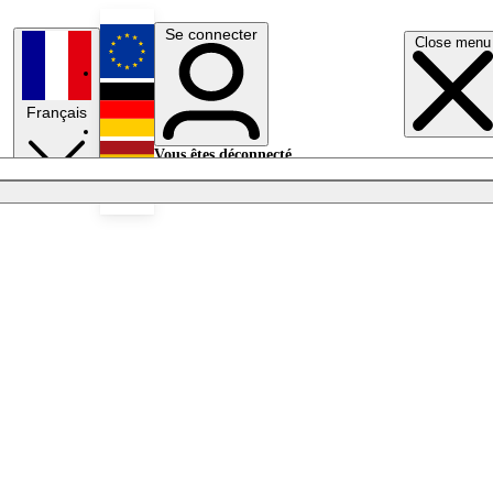
Se connecter
Close menu
English
Français
Deutsch
Vous êtes déconnecté.
Se connecter
Español
Lumières éteintes