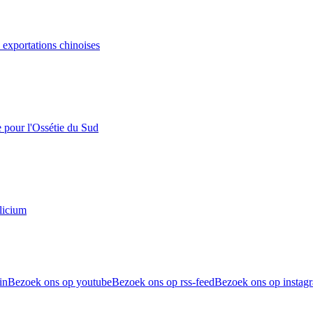
s exportations chinoises
e pour l'Ossétie du Sud
licium
in
Bezoek ons op youtube
Bezoek ons op rss-feed
Bezoek ons op instag