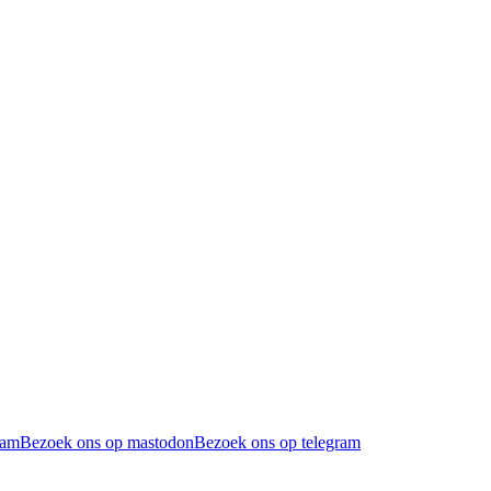
ram
Bezoek ons op mastodon
Bezoek ons op telegram