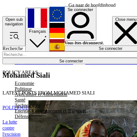
Ga naar de hoofdinhoud
Se connecter
Open sub
Close menu
English
navigation
Français
Deutsch
Vous êtes déconnecté.
Recherche
Se connecter
Español
Lumières éteintes
Se connecter
Rapporteur
Politique
Économie
Newsletters
Evénements
Em
POLICY AREAS
Mohamed Siali
Economie
Politique
LATEST POSTS FROM MOHAMED SIALI
Agriculture et Alimentation
Santé
Technologies
POLITIQUE
Energie, Environnement et Transport
Défense
La lutte
contre
l'excision