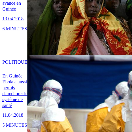
avance en
Guinée
13.04.2018
6 MINUTES
POLITIQUE
En Guinée,
Ebola a aussi
permis
d'améliorer le
système de
santé
11.04.2018
5 MINUTES