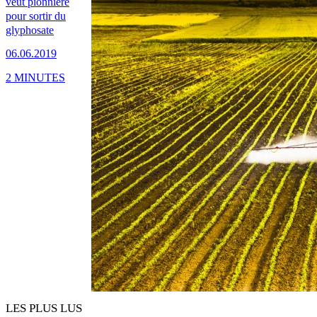
veut pionnière
pour sortir du
glyphosate
06.06.2019
2 MINUTES
LES PLUS LUS