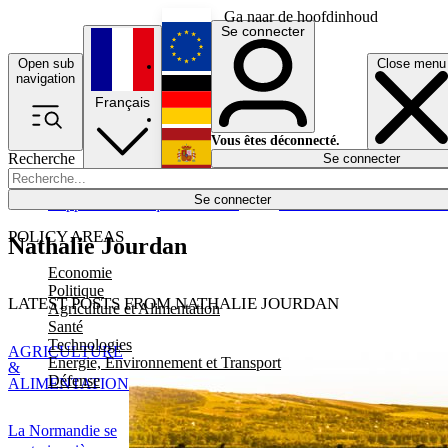
Ga naar de hoofdinhoud
Se connecter
Open sub
Close menu
English
navigation
Français
Deutsch
Vous êtes déconnecté.
Recherche
Se connecter
Español
Lumières éteintes
Se connecter
Rapporteur
Politique
Économie
Newsletters
Evénements
Em
POLICY AREAS
Nathalie Jourdan
Economie
Politique
LATEST POSTS FROM NATHALIE JOURDAN
Agriculture et Alimentation
Santé
Technologies
AGRICULTURE
Energie, Environnement et Transport
&
Défense
ALIMENTATION
La Normandie se