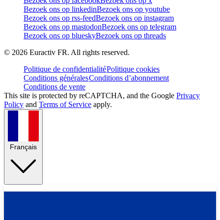
Bezoek ons op facebook
Bezoek ons op x
Bezoek ons op linkedin
Bezoek ons op youtube
Bezoek ons op rss-feed
Bezoek ons op instagram
Bezoek ons op mastodon
Bezoek ons op telegram
Bezoek ons op bluesky
Bezoek ons op threads
©
2026
Euractiv FR. All rights reserved.
Politique de confidentialité
Politique cookies
Conditions générales
Conditions d’abonnement
Conditions de vente
This site is protected by reCAPTCHA, and the Google
Privacy
Policy
and
Terms of Service
apply.
Français