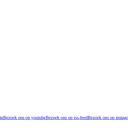
in
Bezoek ons op youtube
Bezoek ons op rss-feed
Bezoek ons op instag