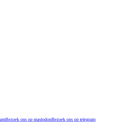
ram
Bezoek ons op mastodon
Bezoek ons op telegram