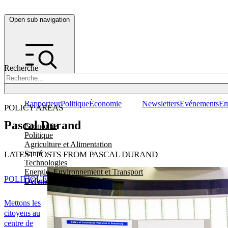
Open sub navigation
Recherche
Rapporteur
Politique
Économie
Newsletters
Evénements
Em
POLICY AREAS
Pascal Durand
Economie
Politique
Agriculture et Alimentation
Santé
LATEST POSTS FROM PASCAL DURAND
Technologies
Energie, Environnement et Transport
POLITIQUE
Défense
Mettons les
citoyens au
centre de