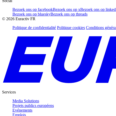
Social
Bezoek ons op facebook
Bezoek ons op x
Bezoek ons op linked
Bezoek ons op bluesky
Bezoek ons op threads
©
2026
Euractiv FR
Politique de confidentialité
Politique cookies
Conditions généra
Services
Media Solutions
Projets publics européens
Evénements
Emplois