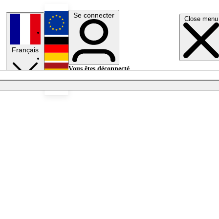
Se connecter
Close menu
English
Français
Deutsch
Vous êtes déconnecté.
Se connecter
Español
Lumières éteintes