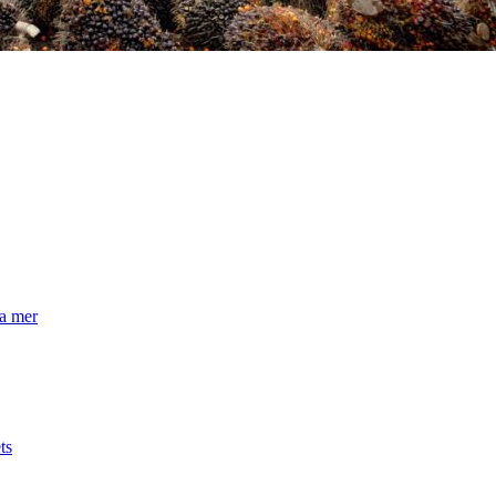
la mer
ts