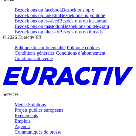
Bezoek ons op facebook
Bezoek ons op x
Bezoek ons op linkedin
Bezoek ons op youtube
Bezoek ons op rss-feed
Bezoek ons op instagram
Bezoek ons op mastodon
Bezoek ons op telegram
Bezoek ons op bluesky
Bezoek ons op threads
©
2026
Euractiv FR
Politique de confidentialité
Politique cookies
Conditions générales
Conditions d’abonnement
Conditions de vente
Services
Media Solutions
Projets publics européens
Evénements
Emplois
Agenda
Communiqués de presse