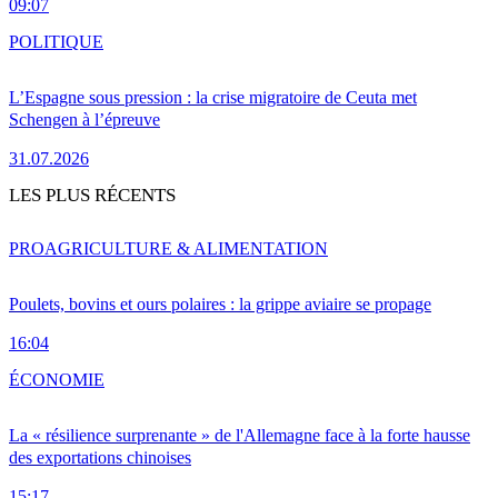
09:07
POLITIQUE
L’Espagne sous pression : la crise migratoire de Ceuta met
Schengen à l’épreuve
31.07.2026
LES PLUS RÉCENTS
PRO
AGRICULTURE & ALIMENTATION
Poulets, bovins et ours polaires : la grippe aviaire se propage
16:04
ÉCONOMIE
La « résilience surprenante » de l'Allemagne face à la forte hausse
des exportations chinoises
15:17