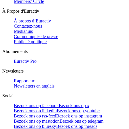
Members’ Circle
À Propos d'Euractiv
À propos d’Euractiv
Contactez-nous
Mediahuis
Communiqués de presse
Publicité politique
Abonnements
Euractiv Pro
Newsletters
Rapporteur
Newsletters en anglais
Social
Bezoek ons op facebook
Bezoek ons op x
Bezoek ons op linkedin
Bezoek ons op youtube
Bezoek ons op rss-feed
Bezoek ons op instagram
Bezoek ons op mastodon
Bezoek ons op telegram
Bezoek ons op bluesky
Bezoek ons op threads