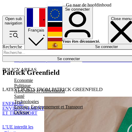
Ga naar de hoofdinhoud
Se connecter
Open sub
Close menu
English
navigation
Français
Deutsch
Vous êtes déconnecté.
Recherche
Se connecter
Español
Lumières éteintes
Se connecter
Rapporteur
Politique
Économie
Newsletters
Evénements
Em
POLICY AREAS
Patrick Greenfield
Economie
Politique
LATEST POSTS FROM PATRICK GREENFIELD
Agriculture et Alimentation
Santé
Technologies
ENERGIE,
Energie, Environnement et Transport
ENVIRONNEMENT
Défense
ET TRANSPORT
L’UE interdit les