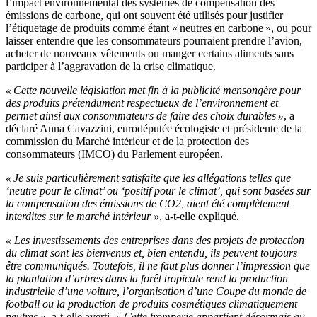
l’impact environnemental des systèmes de compensation des
émissions de carbone, qui ont souvent été utilisés pour justifier
l’étiquetage de produits comme étant « neutres en carbone », ou pour
laisser entendre que les consommateurs pourraient prendre l’avion,
acheter de nouveaux vêtements ou manger certains aliments sans
participer à l’aggravation de la crise climatique.
« Cette nouvelle législation met fin à la publicité mensongère pour
des produits prétendument respectueux de l’environnement et
permet ainsi aux consommateurs de faire des choix durables »
, a
déclaré Anna Cavazzini, eurodéputée écologiste et présidente de la
commission du Marché intérieur et de la protection des
consommateurs (IMCO) du Parlement européen.
« Je suis particulièrement satisfaite que les allégations telles que
‘neutre pour le climat’ ou ‘positif pour le climat’, qui sont basées sur
la compensation des émissions de CO2, aient été complètement
interdites sur le marché intérieur »
, a-t-elle expliqué.
« Les investissements des entreprises dans des projets de protection
du climat sont les bienvenus et, bien entendu, ils peuvent toujours
être communiqués.
Toutefois, il ne faut plus donner l’impression que
la plantation d’arbres dans la forêt tropicale rend la production
industrielle d’une voiture, l’organisation d’une Coupe du monde de
football ou la production de produits cosmétiques climatiquement
neutres
», a-t-elle averti.
« Cette tromperie appartient désormais au