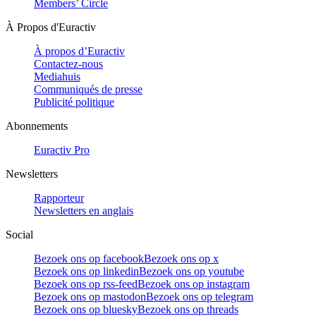
Members’ Circle
À Propos d'Euractiv
À propos d’Euractiv
Contactez-nous
Mediahuis
Communiqués de presse
Publicité politique
Abonnements
Euractiv Pro
Newsletters
Rapporteur
Newsletters en anglais
Social
Bezoek ons op facebook
Bezoek ons op x
Bezoek ons op linkedin
Bezoek ons op youtube
Bezoek ons op rss-feed
Bezoek ons op instagram
Bezoek ons op mastodon
Bezoek ons op telegram
Bezoek ons op bluesky
Bezoek ons op threads