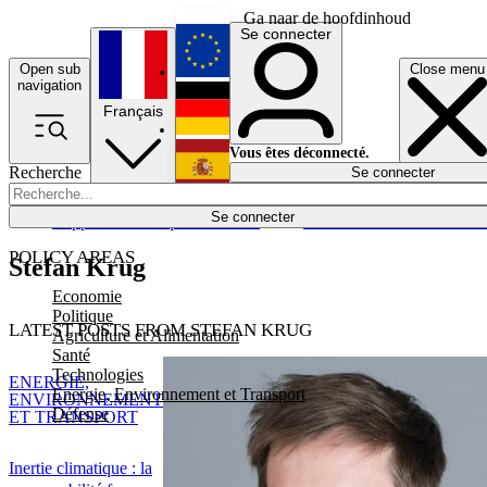
Ga naar de hoofdinhoud
Se connecter
Open sub
Close menu
English
navigation
Français
Deutsch
Vous êtes déconnecté.
Recherche
Se connecter
Español
Lumières éteintes
Se connecter
Rapporteur
Politique
Économie
Newsletters
Evénements
Em
POLICY AREAS
Stefan Krug
Economie
Politique
LATEST POSTS FROM STEFAN KRUG
Agriculture et Alimentation
Santé
Technologies
ENERGIE,
Energie, Environnement et Transport
ENVIRONNEMENT
Défense
ET TRANSPORT
Inertie climatique : la