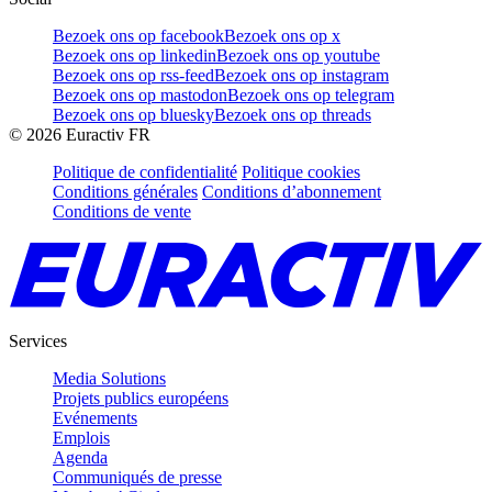
Bezoek ons op facebook
Bezoek ons op x
Bezoek ons op linkedin
Bezoek ons op youtube
Bezoek ons op rss-feed
Bezoek ons op instagram
Bezoek ons op mastodon
Bezoek ons op telegram
Bezoek ons op bluesky
Bezoek ons op threads
©
2026
Euractiv FR
Politique de confidentialité
Politique cookies
Conditions générales
Conditions d’abonnement
Conditions de vente
Services
Media Solutions
Projets publics européens
Evénements
Emplois
Agenda
Communiqués de presse