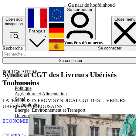
Ga naar de hoofdinhoud
Se connecter
Open sub
Close menu
English
navigation
Français
Deutsch
Vous êtes déconnecté.
Recherche
Se connecter
Español
Lumières éteintes
Se connecter
Rapporteur
Politique
Économie
Newsletters
Evénements
Em
POLICY AREAS
Syndicat CGT des Livreurs Ubérisés
Toulousains
Economie
Politique
Agriculture et Alimentation
Santé
LATEST POSTS FROM SYNDICAT CGT DES LIVREURS
Technologies
UBÉRISÉS TOULOUSAINS
Energie, Environnement et Transport
Défense
ÉCONOMIE
Collectifs : «