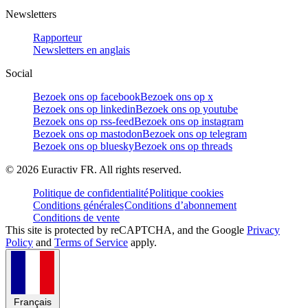
Newsletters
Rapporteur
Newsletters en anglais
Social
Bezoek ons op facebook
Bezoek ons op x
Bezoek ons op linkedin
Bezoek ons op youtube
Bezoek ons op rss-feed
Bezoek ons op instagram
Bezoek ons op mastodon
Bezoek ons op telegram
Bezoek ons op bluesky
Bezoek ons op threads
©
2026
Euractiv FR. All rights reserved.
Politique de confidentialité
Politique cookies
Conditions générales
Conditions d’abonnement
Conditions de vente
This site is protected by reCAPTCHA, and the Google
Privacy
Policy
and
Terms of Service
apply.
Français