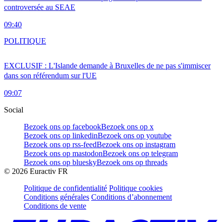
controversée au SEAE
09:40
POLITIQUE
EXCLUSIF : L'Islande demande à Bruxelles de ne pas s'immiscer
dans son référendum sur l'UE
09:07
Social
Bezoek ons op facebook
Bezoek ons op x
Bezoek ons op linkedin
Bezoek ons op youtube
Bezoek ons op rss-feed
Bezoek ons op instagram
Bezoek ons op mastodon
Bezoek ons op telegram
Bezoek ons op bluesky
Bezoek ons op threads
©
2026
Euractiv FR
Politique de confidentialité
Politique cookies
Conditions générales
Conditions d’abonnement
Conditions de vente