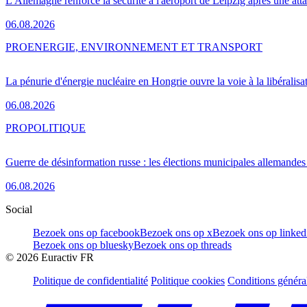
L'Allemagne renforce la sécurité à l'aéroport de Leipzig après une at
06.08.2026
PRO
ENERGIE, ENVIRONNEMENT ET TRANSPORT
La pénurie d'énergie nucléaire en Hongrie ouvre la voie à la libéralis
06.08.2026
PRO
POLITIQUE
Guerre de désinformation russe : les élections municipales allemandes 
06.08.2026
Social
Bezoek ons op facebook
Bezoek ons op x
Bezoek ons op linked
Bezoek ons op bluesky
Bezoek ons op threads
©
2026
Euractiv FR
Politique de confidentialité
Politique cookies
Conditions généra