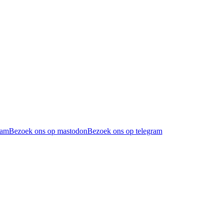
ram
Bezoek ons op mastodon
Bezoek ons op telegram