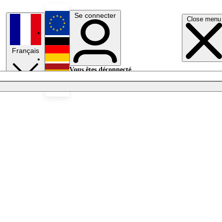
Se connecter
Close menu
English
Français
Deutsch
Vous êtes déconnecté.
Se connecter
Español
Lumières éteintes