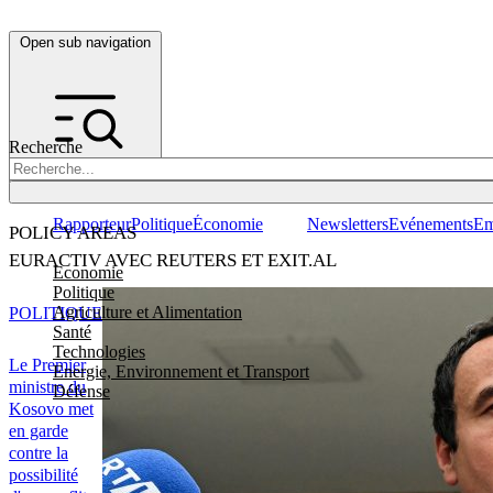
Open sub navigation
Recherche
Rapporteur
Politique
Économie
Newsletters
Evénements
Em
POLICY AREAS
EURACTIV AVEC REUTERS ET EXIT.AL
Economie
Politique
Agriculture et Alimentation
POLITIQUE
Santé
Technologies
Le Premier
Energie, Environnement et Transport
ministre du
Défense
Kosovo met
en garde
contre la
possibilité