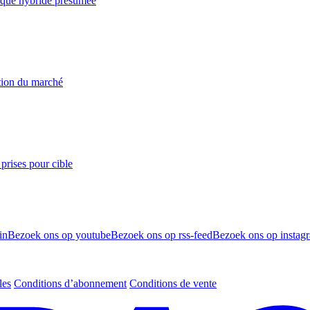
taque hybride présumée
ation du marché
prises pour cible
in
Bezoek ons op youtube
Bezoek ons op rss-feed
Bezoek ons op instag
les
Conditions d’abonnement
Conditions de vente