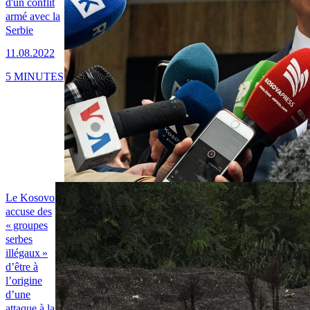
d'un conflit
armé avec la
Serbie
11.08.2022
5 MINUTES
Le Kosovo
accuse des
« groupes
serbes
illégaux »
d’être à
l’origine
d’une
attaque à la