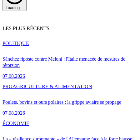
Loading...
LES PLUS RÉCENTS
POLITIQUE
Sánchez riposte contre Meloni : l'Italie menacée de mesures de
rétorsion
07.08.2026
PRO
AGRICULTURE & ALIMENTATION
Poulets, bovins et ours polaires : la grippe aviaire se propage
07.08.2026
ÉCONOMIE
La « résilience surprenante » de l'Allemagne face à la forte hausse