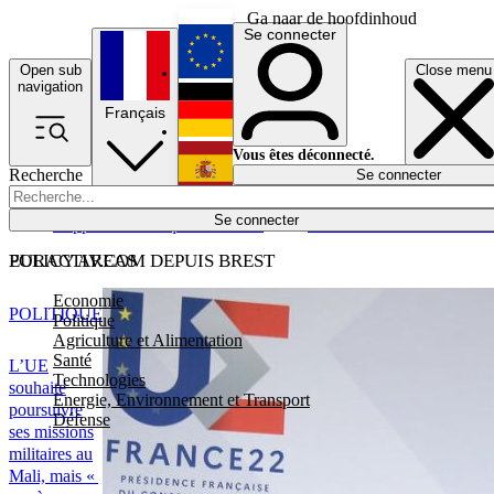
Ga naar de hoofdinhoud
Se connecter
Open sub
Close menu
English
navigation
Français
Deutsch
Vous êtes déconnecté.
Recherche
Se connecter
Español
Lumières éteintes
Se connecter
Rapporteur
Politique
Économie
Newsletters
Evénements
Em
POLICY AREAS
EURACTIV.COM DEPUIS BREST
Economie
POLITIQUE
Politique
Agriculture et Alimentation
Santé
L’UE
Technologies
souhaite
Energie, Environnement et Transport
poursuivre
Défense
ses missions
militaires au
Mali, mais «