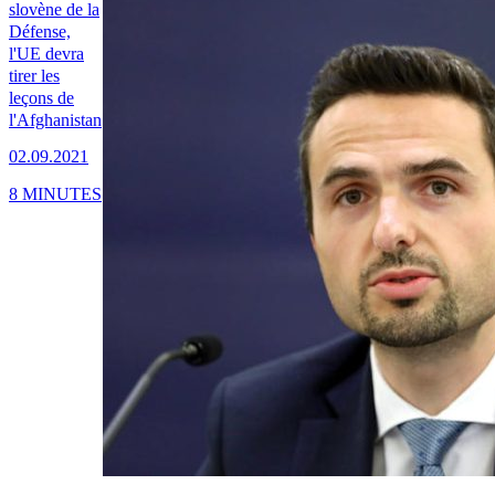
slovène de la
Défense,
l'UE devra
tirer les
leçons de
l'Afghanistan
02.09.2021
8 MINUTES