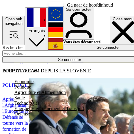
Ga naar de hoofdinhoud
Se connecter
Open sub
Close menu
English
navigation
Français
Deutsch
Vous êtes déconnecté.
Recherche
Se connecter
Español
Lumières éteintes
Se connecter
Rapporteur
Politique
Économie
Newsletters
Evénements
Em
POLICY AREAS
EURACTIV.COM DEPUIS LA SLOVÉNIE
Economie
POLITIQUE
Politique
Agriculture et Alimentation
Santé
Après
Technologies
l'Afghanistan,
Energie, Environnement et Transport
l'Europe de la
Défense
Défense se
tourne vers la
formation de