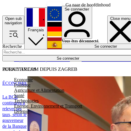
Ga naar de hoofdinhoud
Se connecter
Open sub
Close menu
English
navigation
Français
Deutsch
Vous êtes déconnecté.
Recherche
Se connecter
Español
Lumières éteintes
Se connecter
Rapporteur
Politique
Économie
Newsletters
Evénements
Em
POLICY AREAS
EURACTIV.COM DEPUIS ZAGREB
Economie
ÉCONOMIE
Politique
Agriculture et Alimentation
Santé
La BCE
Technologies
continuera à
Energie, Environnement et Transport
relever ses
Défense
taux, selon le
gouverneur
de la Banque