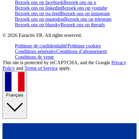
Bezoek ons op facebook
Bezoek ons op x
Bezoek ons op linkedin
Bezoek ons op youtube
Bezoek ons op rss-feed
Bezoek ons op instagram
Bezoek ons op mastodon
Bezoek ons op telegram
Bezoek ons op bluesky
Bezoek ons op threads
©
2026
Euractiv FR. All rights reserved.
Politique de confidentialité
Politique cookies
Conditions générales
Conditions d’abonnement
Conditions de vente
This site is protected by reCAPTCHA, and the Google
Privacy
Policy
and
Terms of Service
apply.
Français