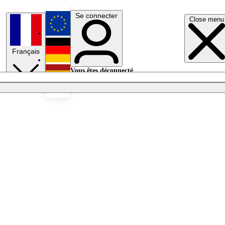
Se connecter
Close menu
English
Français
Deutsch
Vous êtes déconnecté.
Se connecter
Español
Lumières éteintes