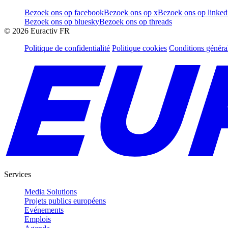
Bezoek ons op facebook
Bezoek ons op x
Bezoek ons op linked
Bezoek ons op bluesky
Bezoek ons op threads
©
2026
Euractiv FR
Politique de confidentialité
Politique cookies
Conditions généra
Services
Media Solutions
Projets publics européens
Evénements
Emplois