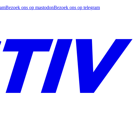
ram
Bezoek ons op mastodon
Bezoek ons op telegram