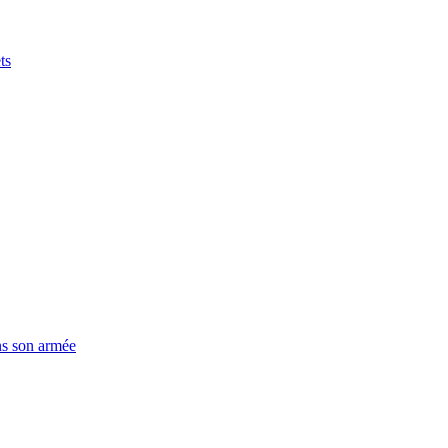
ts
ns son armée