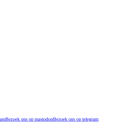
ram
Bezoek ons op mastodon
Bezoek ons op telegram