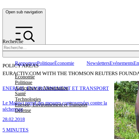
Open sub navigation
Recherche
Rapporteur
Politique
Économie
Newsletters
Evénements
Em
POLICY AREAS
EURACTIV.COM WITH THE THOMSON REUTERS FOUND
Economie
Politique
Agriculture et Alimentation
ENERGIE, ENVIRONNEMENT ET TRANSPORT
Santé
Technologies
Le Malawi prend des mesures controversées contre la
Energie, Environnement et Transport
sécheresse
Défense
28.02.2018
5 MINUTES