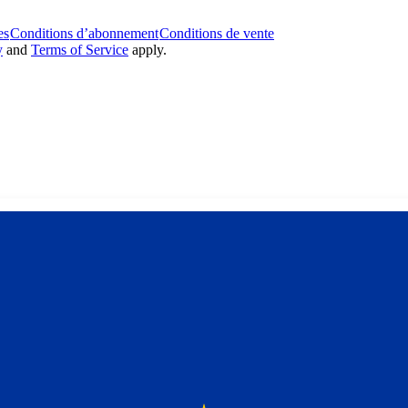
es
Conditions d’abonnement
Conditions de vente
y
and
Terms of Service
apply.