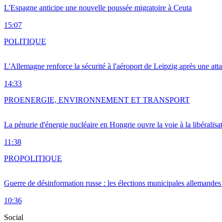
L'Espagne anticipe une nouvelle poussée migratoire à Ceuta
15:07
POLITIQUE
L'Allemagne renforce la sécurité à l'aéroport de Leipzig après une at
14:33
PRO
ENERGIE, ENVIRONNEMENT ET TRANSPORT
La pénurie d'énergie nucléaire en Hongrie ouvre la voie à la libéralis
11:38
PRO
POLITIQUE
Guerre de désinformation russe : les élections municipales allemandes 
10:36
Social