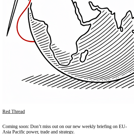
Red Thread
Coming soon: Don’t miss out on our new weekly briefing on EU-
Asia Pacific power, trade and strategy.