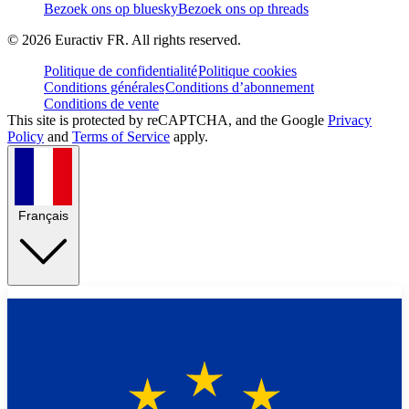
Bezoek ons op bluesky
Bezoek ons op threads
©
2026
Euractiv FR. All rights reserved.
Politique de confidentialité
Politique cookies
Conditions générales
Conditions d’abonnement
Conditions de vente
This site is protected by reCAPTCHA, and the Google
Privacy
Policy
and
Terms of Service
apply.
Français