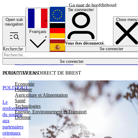
Ga naar de hoofdinhoud
Se connecter
Open sub
Close menu
English
navigation
Français
Deutsch
Vous êtes déconnecté.
Recherche
Se connecter
Español
Lumières éteintes
Se connecter
Rapporteur
Politique
Économie
Newsletters
Evénements
Em
POLICY AREAS
EURACTIV EN DIRECT DE BREST
Economie
POLITIQUE
Politique
Agriculture et Alimentation
Santé
Le
Technologies
renforcement
Energie, Environnement et Transport
du soutien
Défense
aux
partenaires
orientaux