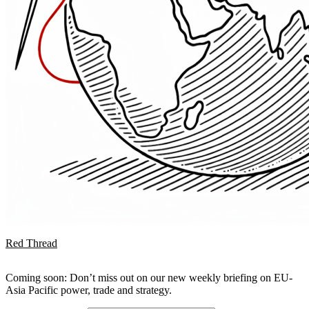
Red Thread
Coming soon: Don’t miss out on our new weekly briefing on EU-
Asia Pacific power, trade and strategy.