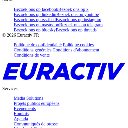
Bezoek ons op facebook
Bezoek ons op x
Bezoek ons op linkedin
Bezoek ons op youtube
Bezoek ons op rss-feed
Bezoek ons op instagram
Bezoek ons op mastodon
Bezoek ons op telegram
Bezoek ons op bluesky
Bezoek ons op threads
©
2026
Euractiv FR
Politique de confidentialité
Politique cookies
Conditions générales
Conditions d’abonnement
Conditions de vente
Services
Media Solutions
Projets publics européens
Evénements
Emplois
Agenda
Communiqués de presse