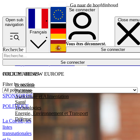
Ga naar de hoofdinhoud
Se connecter
Open sub
Close menu
English
navigation
Français
Deutsch
Vous êtes déconnecté.
Recherche
Se connecter
Español
Lumières éteintes
Se connecter
Rapporteur
Politique
Économie
Newsletters
Evénements
Em
POLICY AREAS
GROUPE RENEW EUROPE
Filter by section
Economie
Politique
SPONSORISÉ
Agriculture et Alimentation
Santé
POLITIQUE
Technologies
Energie, Environnement et Transport
Défense
La CoFoE, les
listes
transnationales
et la