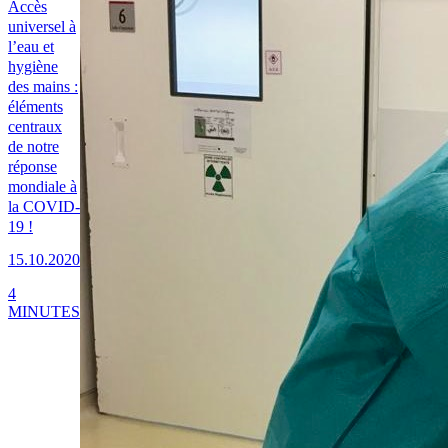
Accès
universel à
l’eau et
hygiène
des mains :
éléments
centraux
de notre
réponse
mondiale à
la COVID-
19 !
15.10.2020
4
MINUTES