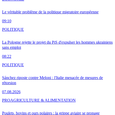
Le véritable problème de la politique migratoire européenne
09:10
POLITIQUE
La Pologne rejette le projet du PiS d'expulser les hommes ukrainiens
sans emploi
08:22
POLITIQUE
Sánchez riposte contre Meloni : l'Italie menacée de mesures de
rétorsion
07.08.2026
PRO
AGRICULTURE & ALIMENTATION
Poulets, bovins et ours polaires : la grippe aviaire se propage