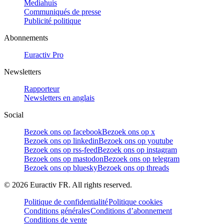
Mediahuis
Communiqués de presse
Publicité politique
Abonnements
Euractiv Pro
Newsletters
Rapporteur
Newsletters en anglais
Social
Bezoek ons op facebook
Bezoek ons op x
Bezoek ons op linkedin
Bezoek ons op youtube
Bezoek ons op rss-feed
Bezoek ons op instagram
Bezoek ons op mastodon
Bezoek ons op telegram
Bezoek ons op bluesky
Bezoek ons op threads
©
2026
Euractiv FR. All rights reserved.
Politique de confidentialité
Politique cookies
Conditions générales
Conditions d’abonnement
Conditions de vente