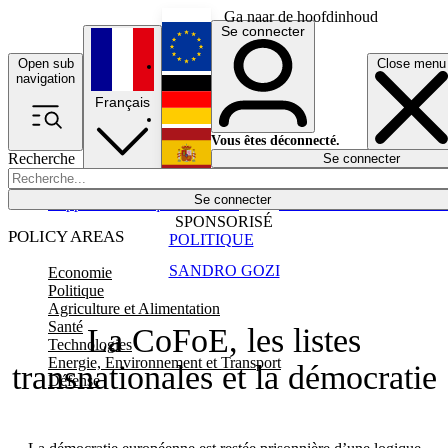
Ga naar de hoofdinhoud
Se connecter
Open sub
Close menu
English
navigation
Français
Deutsch
Vous êtes déconnecté.
Recherche
Se connecter
Español
Lumières éteintes
Se connecter
Rapporteur
Politique
Économie
Newsletters
Evénements
Em
SPONSORISÉ
POLICY AREAS
POLITIQUE
SANDRO GOZI
Economie
Politique
Agriculture et Alimentation
Santé
La CoFoE, les listes
Technologies
Energie, Environnement et Transport
transnationales et la démocratie
Défense