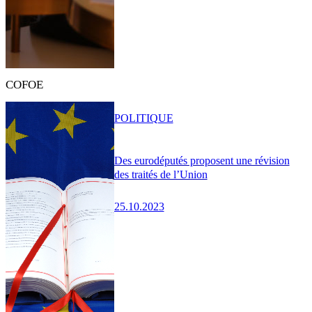
COFOE
POLITIQUE
Des eurodéputés proposent une révision
des traités de l’Union
25.10.2023