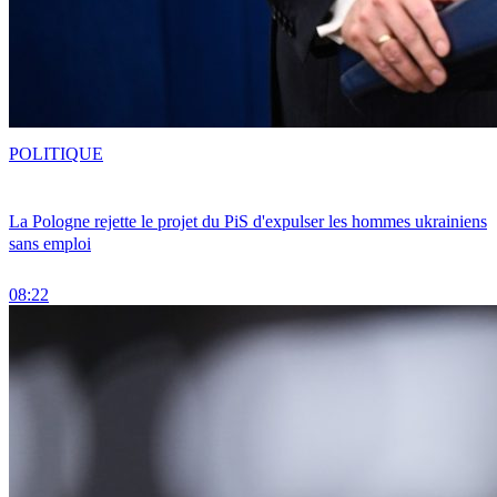
POLITIQUE
La Pologne rejette le projet du PiS d'expulser les hommes ukrainiens
sans emploi
08:22