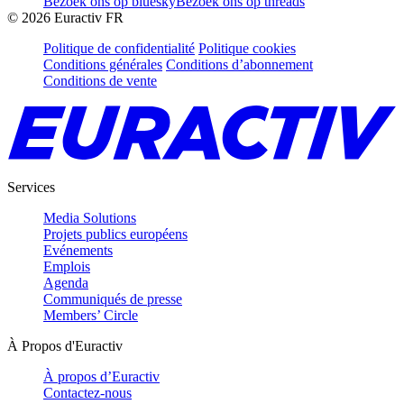
Bezoek ons op bluesky
Bezoek ons op threads
©
2026
Euractiv FR
Politique de confidentialité
Politique cookies
Conditions générales
Conditions d’abonnement
Conditions de vente
Services
Media Solutions
Projets publics européens
Evénements
Emplois
Agenda
Communiqués de presse
Members’ Circle
À Propos d'Euractiv
À propos d’Euractiv
Contactez-nous