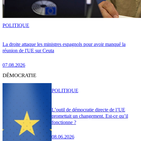
POLITIQUE
La droite attaque les ministres espagnols pour avoir manqué la
réunion de l'UE sur Ceuta
07.08.2026
DÉMOCRATIE
POLITIQUE
L’outil de démocratie directe de l’UE
promettait un changement. Est-ce qu’il
fonctionne ?
08.06.2026