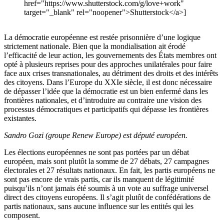
href="https://www.shutterstock.com/g/love+work"
target="_blank" rel="noopener">Shutterstock</a>]
La démocratie européenne est restée prisonnière d’une logique
strictement nationale. Bien que la mondialisation ait érodé
l’efficacité de leur action, les gouvernements des États membres ont
opté à plusieurs reprises pour des approches unilatérales pour faire
face aux crises transnationales, au détriment des droits et des intérêts
des citoyens. Dans l’Europe du XXIe siècle, il est donc nécessaire
de dépasser l’idée que la démocratie est un bien enfermé dans les
frontières nationales, et d’introduire au contraire une vision des
processus démocratiques et participatifs qui dépasse les frontières
existantes.
Sandro Gozi (groupe Renew Europe) est député européen.
Les élections européennes ne sont pas portées par un débat
européen, mais sont plutôt la somme de 27 débats, 27 campagnes
électorales et 27 résultats nationaux. En fait, les partis européens ne
sont pas encore de vrais partis, car ils manquent de légitimité
puisqu’ils n’ont jamais été soumis à un vote au suffrage universel
direct des citoyens européens. Il s’agit plutôt de confédérations de
partis nationaux, sans aucune influence sur les entités qui les
composent.